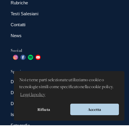
Rubriche
Testi Salesiani
Contatti
News
Social
Spazio app
Noi e terze parti selezionate utilizziamo cookie o
DBAnima
tecnologie simili come specificato nella cookie policy.
DBContest
Leggi la policy
DBDrive
Rifiuta
Accetta
Iscrizioni
Fotografie