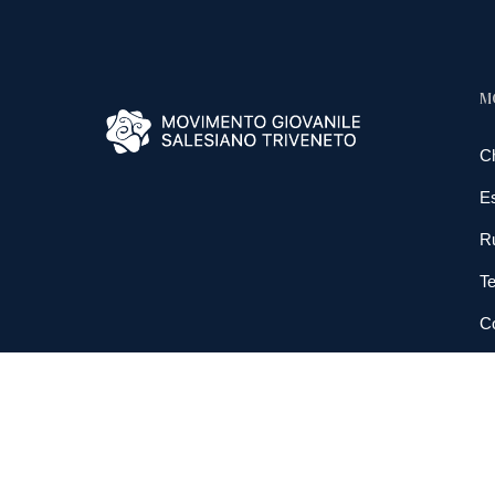
M
C
E
R
Te
Co
N
So