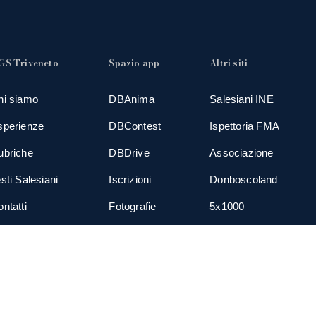
GS Triveneto
Spazio app
Altri siti
hi siamo
DBAnima
Salesiani INE
sperienze
DBContest
Ispettoria FMA
ubriche
DBDrive
Associazione
sti Salesiani
Iscrizioni
Donboscoland
ntatti
Fotografie
5x1000
ews
Gadgets
TGS Eurogroup
cial