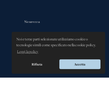
Sicurezza
Privacy Policy
Noi e terze parti selezionate utilizziamo cookie o
Whistleblowing -
tecnologie simili come specificato nella cookie policy.
Segnalazione illeciti
Leggi la policy
Rifiuta
Accetta