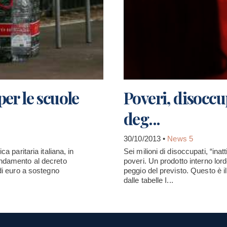
er le scuole
Poveri, disoccup
deg...
30/10/2013 •
News 5
a paritaria italiana, in
Sei milioni di disoccupati, “inat
endamento al decreto
poveri. Un prodotto interno lord
 di euro a sostegno
peggio del previsto. Questo è il
dalle tabelle I...