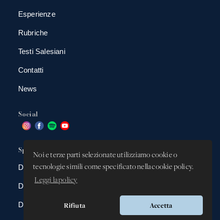
Esperienze
Rubriche
Testi Salesiani
Contatti
News
Social
Spazio app
Noi e terze parti selezionate utilizziamo cookie o
tecnologie simili come specificato nella cookie policy.
DBAnima
Leggi la policy
DBContest
DBDrive
Rifiuta
Accetta