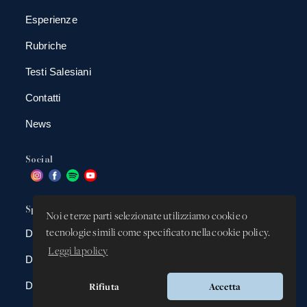
Esperienze
Rubriche
Testi Salesiani
Contatti
News
Social
Spazio app
Noi e terze parti selezionate utilizziamo cookie o
tecnologie simili come specificato nella cookie policy.
DBAnima
Leggi la policy
DBContest
DBDrive
Rifiuta
Accetta