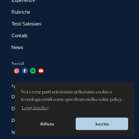
Esperienze
Rubriche
Testi Salesiani
Contatti
News
Social
Spazio app
Noi e terze parti selezionate utilizziamo cookie o
DBAnima
tecnologie simili come specificato nella cookie policy.
Leggi la policy
DBContest
DBDrive
Rifiuta
Accetta
Iscrizioni