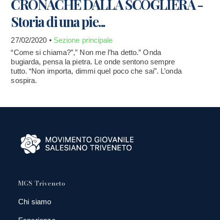
CRONACHE DALLA SCOGLIERA -
Storia di una pie...
27/02/2020 •
Sezione principale
“Come si chiama?”,” Non me l’ha detto.” Onda
bugiarda, pensa la pietra. Le onde sentono sempre
tutto. “Non importa, dimmi quel poco che sai”. L’onda
sospira.
MGS Triveneto
Chi siamo