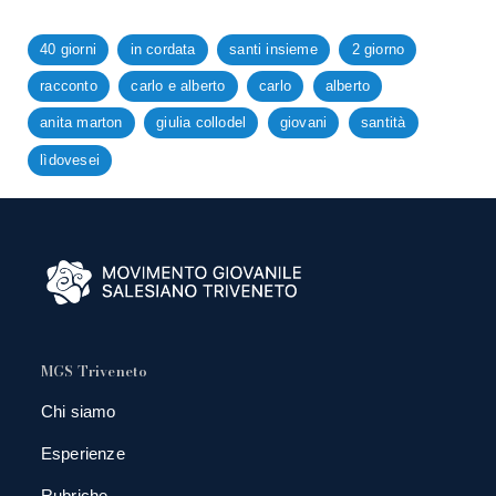
40 giorni
in cordata
santi insieme
2 giorno
racconto
carlo e alberto
carlo
alberto
anita marton
giulia collodel
giovani
santità
lìdovesei
MGS Triveneto
Chi siamo
Esperienze
Rubriche