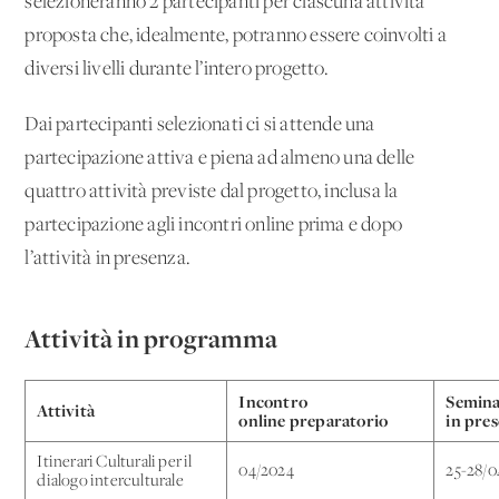
selezioneranno 2 partecipanti per ciascuna attività
proposta che, idealmente, potranno essere coinvolti a
diversi livelli durante l’intero progetto.
Dai partecipanti selezionati ci si attende una
partecipazione attiva e piena ad almeno una delle
quattro attività previste dal progetto, inclusa la
partecipazione agli incontri online prima e dopo
l’attività in presenza.
Attività in programma
Incontro
Semina
Attività
online preparatorio
in pre
Itinerari Culturali per il
04/2024
25-28/0
dialogo interculturale