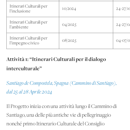
Itinerari Culturali per
10/2024
24-27/1
l’inclusione
Itinerari Culturali per
04/2025
24-27/0
l’ambiente
Itinerari Culturali per
08/2025
04-07/0
l’impegno civico
Attività 1: “Itinerari Culturali per il dialogo
interculturale”
Santiago de Compostela, Spagna (Cammino di Santiago),
dal 25 al 28 Aprile 2024
Il Progetto inizia con una attività lungo il Cammino di
Santiago, una delle più antiche vie di pellegrinaggio
nonché primo Itinerario Culturale del Consiglio