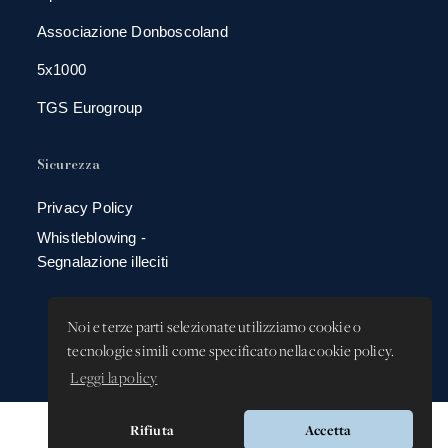
Associazione Donboscoland
5x1000
TGS Eurogroup
Sicurezza
Privacy Policy
Whistleblowing -
Segnalazione illeciti
Noi e terze parti selezionate utilizziamo cookie o
tecnologie simili come specificato nella cookie policy.
Leggi la policy
Rifiuta
Accetta
Versione app: 3.64.2 (18ea8745)