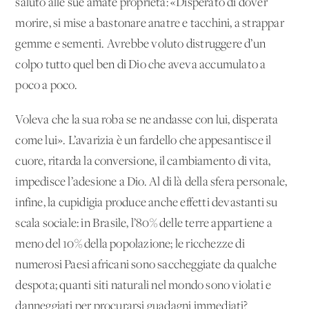
saluto alle sue amate proprietà: «Disperato di dover
morire, si mise a bastonare anatre e tacchini, a strappar
gemme e sementi. Avrebbe voluto distruggere d’un
colpo tutto quel ben di Dio che aveva accumulato a
poco a poco.
Voleva che la sua roba se ne andasse con lui, disperata
come lui». L’avarizia è un fardello che appesantisce il
cuore, ritarda la conversione, il cambiamento di vita,
impedisce l’adesione a Dio. Al di là della sfera personale,
infine, la cupidigia produce anche effetti devastanti su
scala sociale: in Brasile, l’80% delle terre appartiene a
meno del 10% della popolazione; le ricchezze di
numerosi Paesi africani sono saccheggiate da qualche
despota; quanti siti naturali nel mondo sono violati e
danneggiati per procurarsi guadagni immediati?