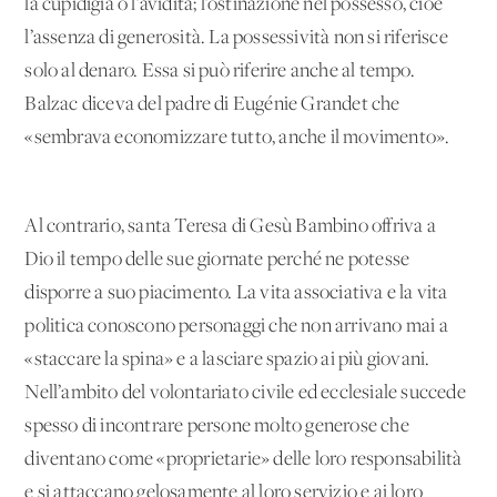
la cupidigia o l’avidità; l’ostinazione nel possesso, cioè
l’assenza di generosità. La possessività non si riferisce
solo al denaro. Essa si può riferire anche al tempo.
Balzac diceva del padre di Eugénie Grandet che
«sembrava economizzare tutto, anche il movimento».
Al contrario, santa Teresa di Gesù Bambino offriva a
Dio il tempo delle sue giornate perché ne potesse
disporre a suo piacimento. La vita associativa e la vita
politica conoscono personaggi che non arrivano mai a
«staccare la spina» e a lasciare spazio ai più giovani.
Nell’ambito del volontariato civile ed ecclesiale succede
spesso di incontrare persone molto generose che
diventano come «proprietarie» delle loro responsabilità
e si attaccano gelosamente al loro servizio e ai loro