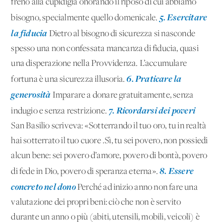
freno alla cupidigia onorando il riposo di cui abbiamo
5. Esercitare
bisogno, specialmente quello domenicale.
la fiducia
Dietro al bisogno di sicurezza si nasconde
spesso una non confessata mancanza di fiducia, quasi
una disperazione nella Provvidenza. L’accumulare
6. Praticare la
fortuna è una sicurezza illusoria.
generosità
Imparare a donare gratuitamente, senza
7. Ricordarsi dei poveri
indugio e senza restrizione.
San Basilio scriveva: «Sotterrando il tuo oro, tu in realtà
hai sotterrato il tuo cuore .Sì, tu sei povero, non possiedi
alcun bene: sei povero d’amore, povero di bontà, povero
8. Essere
di fede in Dio, povero di speranza eterna».
concreto nel dono
Perché ad inizio anno non fare una
valutazione dei propri beni: ciò che non è servito
durante un anno o più (abiti, utensili, mobili, veicoli) è