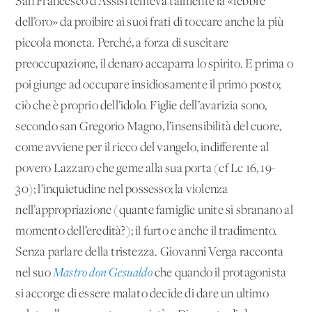
San Francesco d’Assisi temeva talmente la «febbre
dell’oro» da proibire ai suoi frati di toccare anche la più
piccola moneta. Perché, a forza di suscitare
preoccupazione, il denaro accaparra lo spirito. E prima o
poi giunge ad occupare insidiosamente il primo posto;
ciò che è proprio dell’idolo. Figlie dell’avarizia sono,
secondo san Gregorio Magno, l’insensibilità del cuore,
come avviene per il ricco del vangelo, indifferente al
povero Lazzaro che geme alla sua porta (cf Lc 16, 19-
30); l’inquietudine nel possesso; la violenza
nell’appropriazione (quante famiglie unite si sbranano al
momento dell’eredità?); il furto e anche il tradimento.
Senza parlare della tristezza. Giovanni Verga racconta
nel suo
Mastro don Gesualdo
che quando il protagonista
si accorge di essere malato decide di dare un ultimo