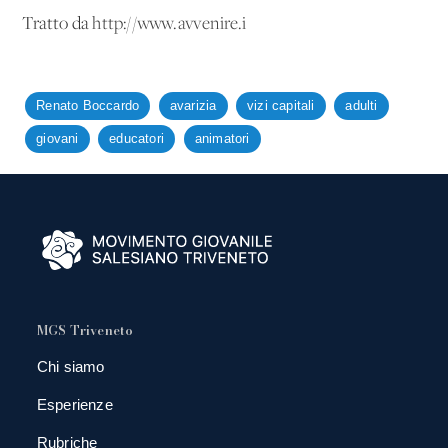
Tratto da
http://www.avvenire.i
Renato Boccardo
avarizia
vizi capitali
adulti
giovani
educatori
animatori
MGS Triveneto
Chi siamo
Esperienze
Rubriche