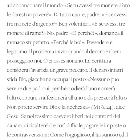
ad abbandonare il mondo: «Se tu avessi tre monete d’oro
le daresti ai poveri?». Di tutto cuore, padre. «E se avessi
tre monete d’argento?» Ben volentieri. «E se avessi tre
monete di rame?» No, padre. «E perché?», domanda il
monaco stupefatto. «Perché le ho!». Possedere è
legittimo. Il problema inizia quando il denaro e i beni
posseggono noi. O ci ossessionano. La Scrittura
considera l’avarizia un grave peccato. Il denaro infatti
sfida Dio, giacché ne occupa il posto: «Nessuno può
servire due padroni, perché o odierà l’uno e amerà
l’altro, oppure si affezionerà all’uno e disprezzerà l’altro.
Non potete servire Dio e la ricchezza» (Mt 6, 24), dice
Gesù. Se noi fossimo davvero liberi nei confronti del
danaro, ci risulterebbe così difficile pagare le imposte o
le contravvenzioni? Come l’orgoglioso, il lussurioso ed il