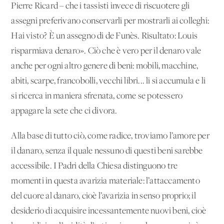
Pierre Ricard – che i tassisti invece di riscuotere gli
assegni preferivano conservarli per mostrarli ai colleghi:
Hai visto? È un assegno di de Funès. Risultato: Louis
risparmiava denaro». Ciò che è vero per il denaro vale
anche per ogni altro genere di beni: mobili, macchine,
abiti, scarpe, francobolli, vecchi libri... li si accumula e li
si ricerca in maniera sfrenata, come se potessero
appagare la sete che ci divora.
Alla base di tutto ciò, come radice, troviamo l’amore per
il danaro, senza il quale nessuno di questi beni sarebbe
accessibile. I Padri della Chiesa distinguono tre
momenti in questa avarizia materiale: l’attaccamento
del cuore al danaro, cioè l’avarizia in senso proprio; il
desiderio di acquisire incessantemente nuovi beni, cioè