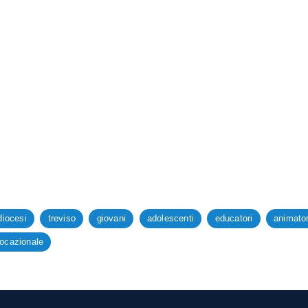
diocesi
treviso
giovani
adolescenti
educatori
animator
ocazionale