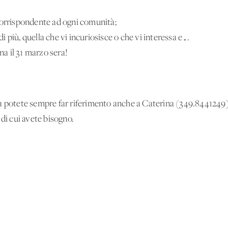
corrispondente ad ogni comunità;
di più, quella che vi incuriosisce o che vi interessa e….
 il 31 marzo sera!
à potete sempre far riferimento anche a Caterina (349.8441249)
 di cui avete bisogno.