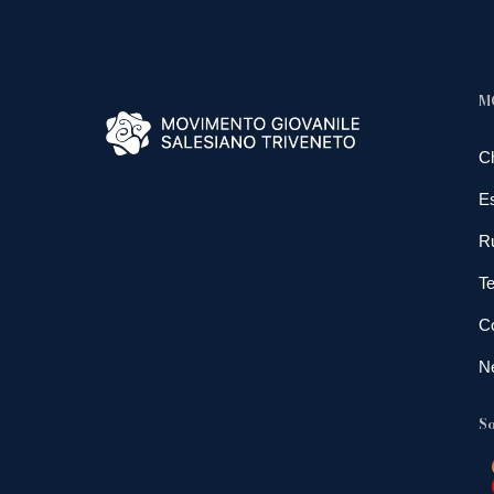
M
C
E
R
Te
Co
N
So