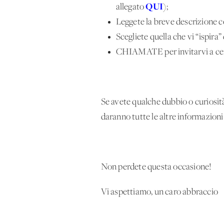
QUI
allegato
);
Leggete la breve descrizione 
Scegliete quella che vi “ispira” 
CHIAMATE per invitarvi a cena
Se avete qualche dubbio o curiosit
daranno tutte le altre informazioni
Non perdete questa occasione!
Vi aspettiamo, un caro abbraccio