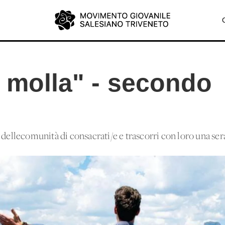
i molla" - secondo
 dellecomunità di consacrati/e e trascorri con loro una sera