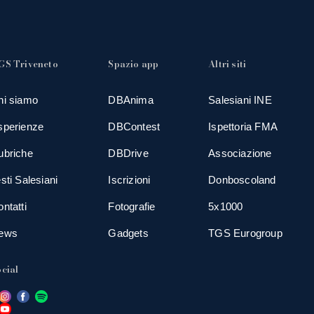
GS Triveneto
Spazio app
Altri siti
hi siamo
DBAnima
Salesiani INE
sperienze
DBContest
Ispettoria FMA
ubriche
DBDrive
Associazione
sti Salesiani
Iscrizioni
Donboscoland
ntatti
Fotografie
5x1000
ews
Gadgets
TGS Eurogroup
cial