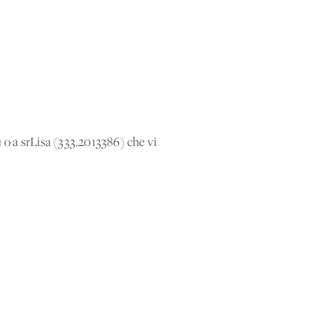
 o a srLisa (333.2013386) che vi