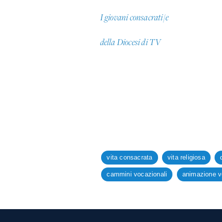
I giovani consacrati/e
della Diocesi di TV
vita consacrata
vita religiosa
cammini vocazionali
animazione v