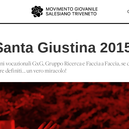
Santa Giustina 201
ini vocazionali GxG, Gruppo Ricerca e Faccia a Faccia, se 
re definiti... un vero miracolo!