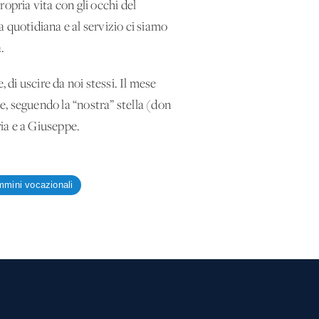
opria vita con gli occhi del
tia quotidiana e al servizio ci siamo
.
di uscire da noi stessi. Il mese
he, seguendo la “nostra” stella (don
ia e a Giuseppe.
mini vocazionali