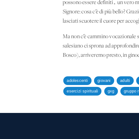
possono essere definiti… un vero mi
Signore: cosa c’è di più bello? Grazi
lasciati scuotere il cuore per accogl
Ma non c’è cammino vocazionale senz
salesiano ci sprona ad approfondire 
Bosco), arriveremo presto, in gino
adolescenti
giovani
adulti
esercizi spirituali
gxg
gruppo r