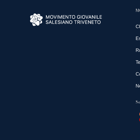
M
C
E
R
Te
Co
N
So