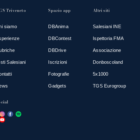
GS Triveneto
Spazio app
Altri siti
hi siamo
DBAnima
Salesiani INE
sperienze
DBContest
Ispettoria FMA
ubriche
DBDrive
Associazione
sti Salesiani
Iscrizioni
Donboscoland
ntatti
Fotografie
5x1000
ews
Gadgets
TGS Eurogroup
cial