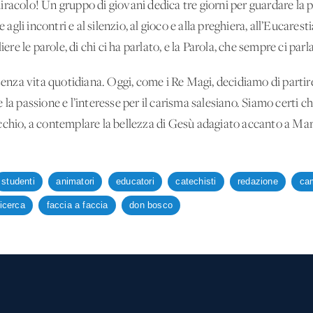
racolo! Un gruppo di giovani dedica tre giorni per guardare la pr
e agli incontri e al silenzio, al gioco e alla preghiera, all’Eucares
iere le parole, di chi ci ha parlato, e la Parola, che sempre ci parla
a vita quotidiana. Oggi, come i Re Magi, decidiamo di partire, 
la passione e l’interesse per il carisma salesiano. Siamo certi c
cchio, a contemplare la bellezza di Gesù adagiato accanto a Mar
studenti
animatori
educatori
catechisti
redazione
cam
icerca
faccia a faccia
don bosco