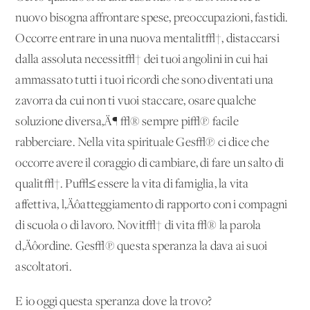
nuovo bisogna affrontare spese, preoccupazioni, fastidi.
Occorre entrare in una nuova mentalit√†, distaccarsi
dalla assoluta necessit√† dei tuoi angolini in cui hai
ammassato tutti i tuoi ricordi che sono diventati una
zavorra da cui non ti vuoi staccare, osare qualche
soluzione diversa‚Ä¶ √® sempre pi√π facile
rabberciare. Nella vita spirituale Ges√π ci dice che
occorre avere il coraggio di cambiare, di fare un salto di
qualit√†. Pu√≤ essere la vita di famiglia, la vita
affettiva, l‚Äôatteggiamento di rapporto con i compagni
di scuola o di lavoro. Novit√† di vita √® la parola
d‚Äôordine. Ges√π questa speranza la dava ai suoi
ascoltatori.
E io oggi questa speranza dove la trovo?