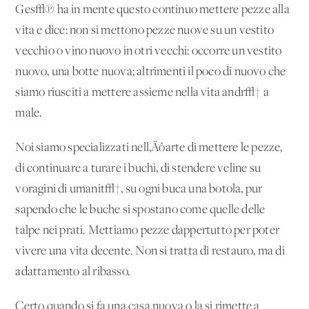
Ges√π ha in mente questo continuo mettere pezze alla
vita e dice: non si mettono pezze nuove su un vestito
vecchio o vino nuovo in otri vecchi: occorre un vestito
nuovo, una botte nuova; altrimenti il poco di nuovo che
siamo riusciti a mettere assieme nella vita andr√† a
male.
Noi siamo specializzati nell‚Äôarte di mettere le pezze,
di continuare a turare i buchi, di stendere veline su
voragini di umanit√†, su ogni buca una botola, pur
sapendo che le buche si spostano come quelle delle
talpe nei prati. Mettiamo pezze dappertutto per poter
vivere una vita decente. Non si tratta di restauro, ma di
adattamento al ribasso.
Certo quando si fa una casa nuova o la si rimette a