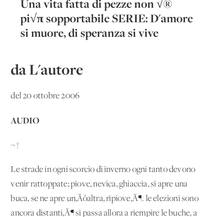
Una vita fatta di pezze non √®
pi√π sopportabile SERIE: D'amore
si muore, di speranza si vive
da L'autore
del 20 ottobre 2006
AUDIO
¬†
Le strade in ogni scorcio di inverno ogni tanto devono
venir rattoppate; piove, nevica, ghiaccia, si apre una
buca, se ne apre un‚Äôaltra, ripiove‚Ä¶. le elezioni sono
ancora distanti‚Ä¶ si passa allora a riempire le buche, a