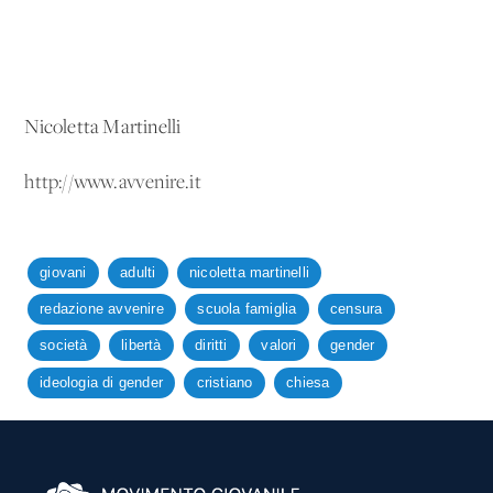
Nicoletta Martinelli
http://www.avvenire.it
giovani
adulti
nicoletta martinelli
redazione avvenire
scuola famiglia
censura
società
libertà
diritti
valori
gender
ideologia di gender
cristiano
chiesa