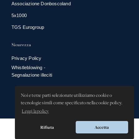
Associazione Donboscoland
5x1000
TGS Eurogroup
Sicurezza
Privacy Policy
Whistleblowing -
Segnalazione illeciti
Noi e terze parti selezionate utilizziamo cookie o
tecnologie simili come specificato nella cookie policy.
Leggi la policy
Rifiuta
Accetta
Versione app: 3.64.2 (18ea8745)