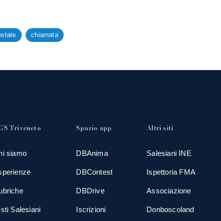
estate
chiamata
GS Triveneto
Spazio app
Altri siti
hi siamo
DBAnima
Salesiani INE
sperienze
DBContest
Ispettoria FMA
ubriche
DBDrive
Associazione
sti Salesiani
Iscrizioni
Donboscoland