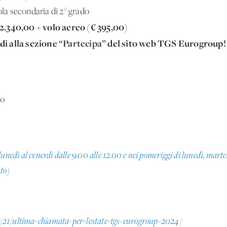
ola secondaria di 2° grado
 2.340,00 + volo aereo (€ 395,00)
di alla sezione
“Partecipa”
del sito web TGS Eurogroup!
to
unedì al venerdì dalle 9.00 alle 12.00 e nei pomeriggi di lunedì, martedì
to)
/21/ultima-chiamata-per-lestate-tgs-eurogroup-2024/