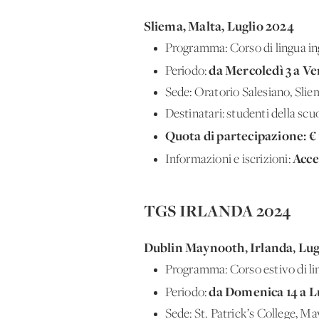
Sliema, Malta, Luglio 2024
Programma: Corso di lingua ingl
da Mercoledì 3 a Ve
Periodo:
Sede: Oratorio Salesiano, Slie
Destinatari: studenti della scu
Quota di partecipazione
:
€
Acce
Informazioni e iscrizioni:
TGS IRLANDA 2024
Dublin Maynooth, Irlanda, Lug
Programma: Corso estivo di lin
da Domenica 14 a L
Periodo:
Sede: St. Patrick’s College, Ma