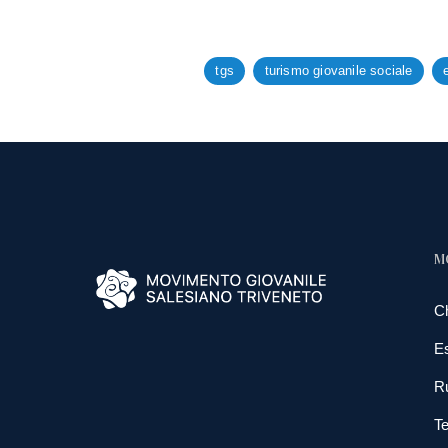
tgs
turismo giovanile sociale
M
C
E
R
Te