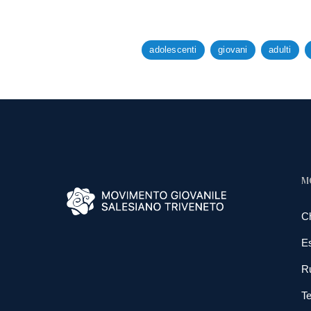
adolescenti
giovani
adulti
M
C
E
R
Te