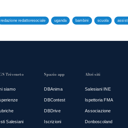
redazione redattoresociale
uganda
bambini
scuola
assis
GS Triveneto
Spazio app
Altri siti
hi siamo
DBAnima
Salesiani INE
sperienze
DBContest
Ispettoria FMA
ubriche
DBDrive
Associazione
sti Salesiani
Iscrizioni
Donboscoland