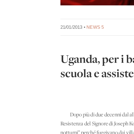
21/01/2013 •
NEWS 5
Uganda, per i b
scuola e assist
Dopo più di due decenni dal allont
Resistenza del Signore di Joseph K
notturni” perché fuggivano dai villag