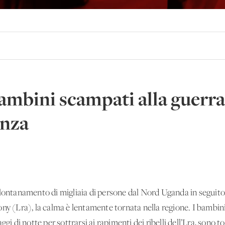
ambini scampati alla guerra 
enza
anamento di migliaia di persone dal Nord Uganda in seguito all
ony (Lra), la calma è lentamente tornata nella regione. I bambi
gi di notte per sottrarsi ai rapimenti dei ribelli dell’Lra, sono t