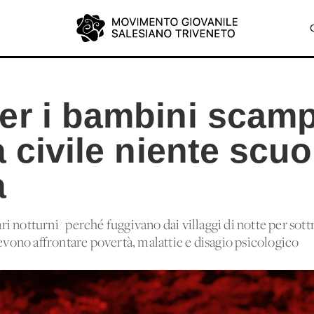
er i bambini scamp
a civile niente scuo
a
 notturni'' perché fuggivano dai villaggi di notte per sottr
devono affrontare povertà, malattie e disagio psicologico