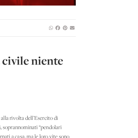
civile niente
a rivolta dell’Esercito di
ni, soprannominati “pendolari
ornati a casa, ma le loro vite sono