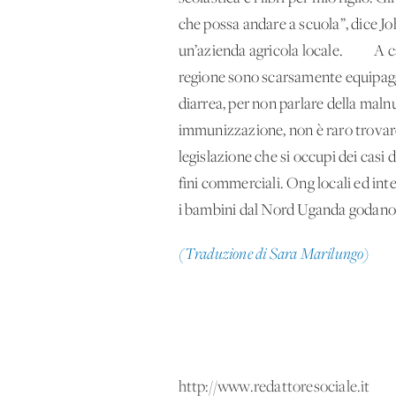
che possa andare a scuola”, dice Joh
un’azienda agricola locale. A caus
regione sono scarsamente equipaggia
diarrea, per non parlare della mal
immunizzazione, non è raro trovare
legislazione che si occupi dei cas
fini commerciali. Ong locali ed int
i bambini dal Nord Uganda godano degl
(Traduzione di Sara Marilungo)
http://www.redattoresociale.it