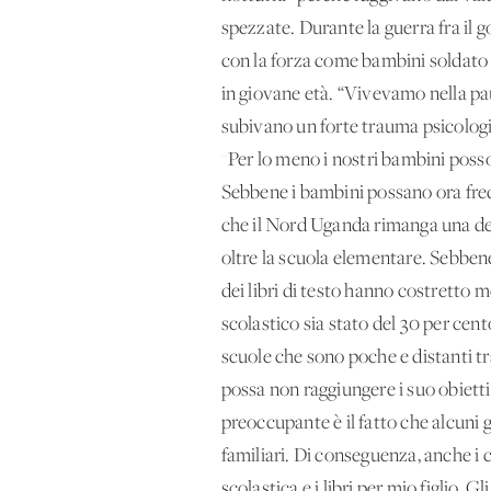
spezzate. Durante la guerra fra il go
con la forza come bambini soldato 
in giovane età. “Vivevamo nella paur
subivano un forte trauma psicologi
''Per lo meno i nostri bambini pos
Sebbene i bambini possano ora freq
che il Nord Uganda rimanga una delle
oltre la scuola elementare. Sebbene
dei libri di testo hanno costretto 
scolastico sia stato del 30 per cen
scuole che sono poche e distanti t
possa non raggiungere i suo obietti
preoccupante è il fatto che alcuni g
familiari. Di conseguenza, anche i
scolastica e i libri per mio figlio. 