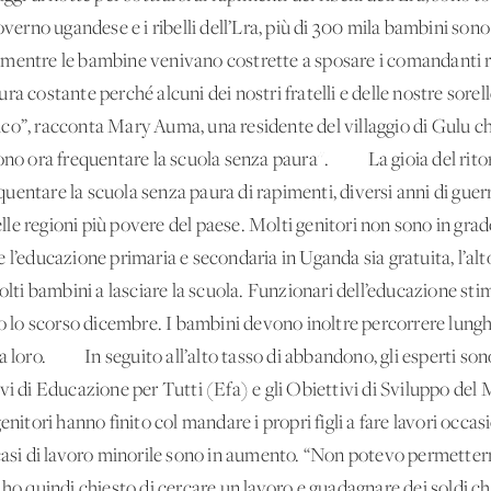
verno ugandese e i ribelli dell’Lra, più di 300 mila bambini sono st
mentre le bambine venivano costrette a sposare i comandanti rib
a costante perché alcuni dei nostri fratelli e delle nostre sorelle 
co”, racconta Mary Auma, una residente del villaggio di Gulu che
sono ora frequentare la scuola senza paura''. La gioia del ritor
uentare la scuola senza paura di rapimenti, diversi anni di guer
 regioni più povere del paese. Molti genitori non sono in grado di
 l’educazione primaria e secondaria in Uganda sia gratuita, l’alt
molti bambini a lasciare la scuola. Funzionari dell’educazione st
to lo scorso dicembre. I bambini devono inoltre percorrere lungh
ra loro. In seguito all’alto tasso di abbandono, gli esperti son
vi di Educazione per Tutti (Efa) e gli Obiettivi di Sviluppo de
enitori hanno finito col mandare i propri figli a fare lavori occas
 casi di lavoro minorile sono in aumento. “Non potevo permetter
Gli ho quindi chiesto di cercare un lavoro e guadagnare dei soldi ch