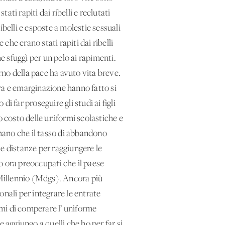
ati rapiti dai ribelli e reclutati
elli e esposte a molestie sessuali
che erano stati rapiti dai ribelli
 sfuggì per un pelo ai rapimenti.
no della pace ha avuto vita breve.
ra e emarginazione hanno fatto si
 far proseguire gli studi ai figli
o costo delle uniformi scolastiche e
imano che il tasso di abbandono
e distanze per raggiungere le
o ora preoccupati che il paese
l Millennio (Mdgs). Ancora più
ionali per integrare le entrate
mi di comperare l’ uniforme
e aggiungo a quelli che ho per far si