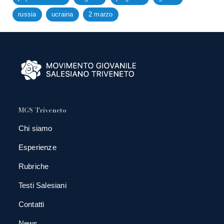
russia
ucraina
2 marzo
MGS Triveneto
Chi siamo
Esperienze
Rubriche
Testi Salesiani
Contatti
News