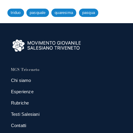
triduo
pasquale
quaresima
pasqua
MGS Triveneto
Chi siamo
Esperienze
Rubriche
Testi Salesiani
Contatti