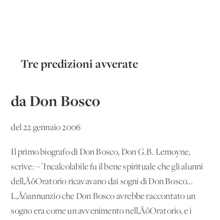
Tre predizioni avverate
da Don Bosco
del 22 gennaio 2006
Il primo biografo di Don Bosco, Don G.B. Lemoyne,
scrive: ¬´Incalcolabile fu il bene spirituale che gli alunni
dell‚ÄôOratorio ricavavano dai sogni di Don Bosco...
L‚Äôannunzio che Don Bosco avrebbe raccontato un
sogno era come un avvenimento nell‚ÄôOratorio, e i