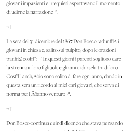
giovani impazienti e irrequieti aspettavano il momento
di udirne la narrazione¬ª.
¬†
La sera del 31 dicembre del 1867 Don Bosco radun√≤ i
giovani in chiesa e, salito sul pulpito, dopo le orazioni
parl√≤ cos√¨: ¬´In questi giorni i parenti sogliono dare
la strenna ai loro figliuoli, e gli ami ci darsela tra di loro.
Cos√¨ anch‚Äôio sono solito di fare ogni anno, dando in
questa sera un ricordo ai miei cari giovani, che serva di
norma per l‚Äôanno venturo¬ª.
¬†
Don Bosco continua quindi dicendo che stava pensando