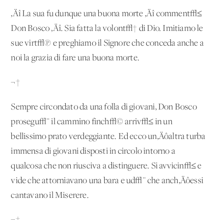
‚Äî La sua fu dunque una buona morte ‚Äî comment√≤
Don Bosco ‚Äî. Sia fatta la volont√† di Dio. Imitiamo le
sue virt√π e preghiamo il Signore che conceda anche a
noi la grazia di fare una buona morte.
¬†
Sempre circondato da una folla di giovani, Don Bosco
prosegu√¨ il cammino finch√© arriv√≤ in un
bellissimo prato verdeggiante. Ed ecco un‚Äôaltra turba
immensa di giovani disposti in circolo intorno a
qualcosa che non riusciva a distinguere. Si avvicin√≤ e
vide che attorniavano una bara e ud√¨ che anch‚Äôessi
cantavano il Miserere.