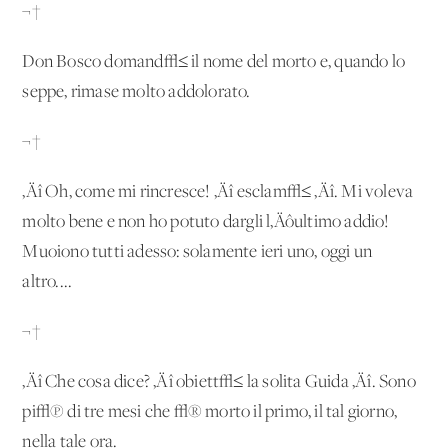
¬†
Don Bosco domand√≤ il nome del morto e, quando lo
seppe, rimase molto addolorato.
¬†
‚Äî Oh, come mi rincresce! ‚Äî esclam√≤ ‚Äî. Mi voleva
molto bene e non ho potuto dargli l‚Äôultimo addio!
Muoiono tutti adesso: solamente ieri uno, oggi un
altro....
¬†
‚Äî Che cosa dice? ‚Äî obiett√≤ la solita Guida ‚Äî. Sono
pi√π di tre mesi che √® morto il primo, il tal giorno,
nella tale ora.