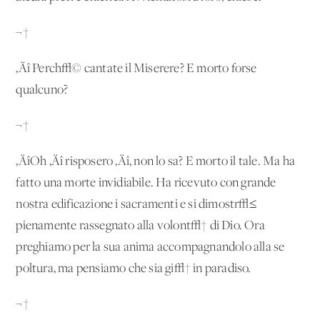
¬†
‚Äî Perch√© cantate il Miserere? E morto forse
qualcuno?
¬†
‚ÄîOh ‚Äî risposero ‚Äî, non lo sa? E morto il tale. Ma ha
fatto una morte invidiabile. Ha ricevuto con grande
nostra edificazione i sacramenti e si dimostr√≤
pienamente rassegnato alla volont√† di Dio. Ora
preghiamo per la sua anima accompagnandolo alla se
poltura, ma pensiamo che sia gi√† in paradiso.
¬†