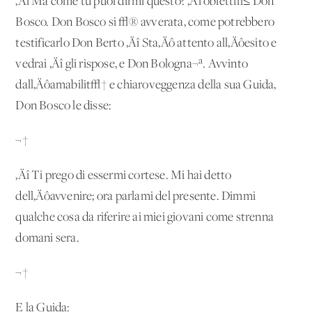
‚Äî Ma come tu puoi dirmi questo? ‚Äî obiett√≤ Don
Bosco. Don Bosco si √® avverata, come potrebbero
testificarlo Don Berto ‚Äî Sta‚Äô attento all‚Äôesito e
vedrai ‚Äî gli rispose, e Don Bologna¬ª. Avvinto
dall‚Äôamabilit√† e chiaroveggenza della sua Guida,
Don Bosco le disse:
¬†
‚Äî Ti prego di essermi cortese. Mi hai detto
dell‚Äôavvenire; ora parlami del presente. Dimmi
qualche cosa da riferire ai miei giovani come strenna
domani sera.
¬†
E la Guida: