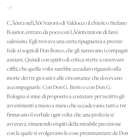
¬†
C‚Äôera nell‚ÄôOratorio di Valdocco il chierico Stefano
Bouriot, entrato da poco con l‚Äôintenzione di farsi
salesiano. Egli trovava una certa ripugnanza a prestar
fede ai sogni di Don Bosco, che gli narravano i compagni
anziani. Quindi con spirito di critica stette a osservare
ci√≤ che quella volta sarebbe accaduto riguardo alla
morte dei tre giovani e alle circostanze che dovevano
accompagnarle. Con Don G. Berto e con Don G.
Bologna si mise di proposito a costatare per iscritto gli
avvenimenti a mano a mano che accadevano; tutti e tre
firmavano il verbale ogni volta che una profezia si
avverava, rimanendo stupiti della mirabile precisione
con la quale si svolgevano le cose preannunziate da Don