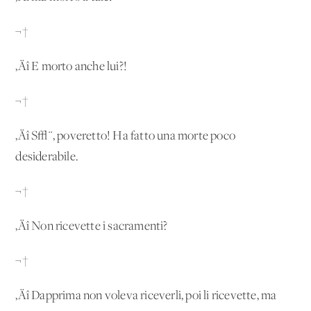
¬†
‚Äî E morto anche lui?!
¬†
‚Äî S√¨, poveretto! Ha fatto una morte poco
desiderabile.
¬†
‚Äî Non ricevette i sacramenti?
¬†
‚Äî Dapprima non voleva riceverli, poi li ricevette, ma