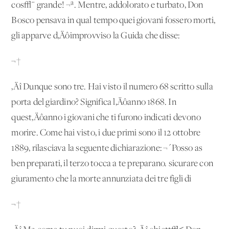
cos√¨ grande! ¬ª. Mentre, addolorato e turbato, Don
Bosco pensava in qual tempo quei giovani fossero morti,
gli apparve d‚Äôimprovviso la Guida che disse:
¬†
‚Äî Dunque sono tre. Hai visto il numero 68 scritto sulla
porta del giardino? Significa l‚Äôanno 1868. In
quest‚Äôanno i giovani che ti furono indicati devono
morire. Come hai visto, i due primi sono il 12 ottobre
1889, rilasciava la seguente dichiarazione: ¬´Posso as
ben preparati, il terzo tocca a te preparano. sicurare con
giuramento che la morte annunziata dei tre figli di
¬†