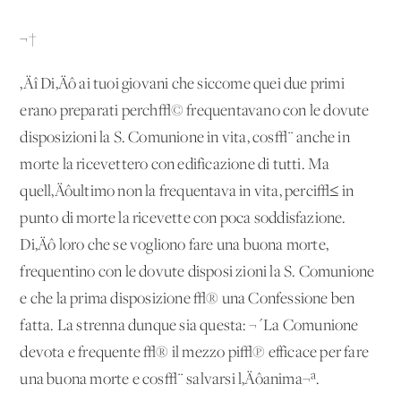
¬†
‚Äî Di‚Äô ai tuoi giovani che siccome quei due primi
erano preparati perch√© frequentavano con le dovute
disposizioni la S. Comunione in vita, cos√¨ anche in
morte la ricevettero con edificazione di tutti. Ma
quell‚Äôultimo non la frequentava in vita, perci√≤ in
punto di morte la ricevette con poca soddisfazione.
Di‚Äô loro che se vogliono fare una buona morte,
frequentino con le dovute disposi zioni la S. Comunione
e che la prima disposizione √® una Confessione ben
fatta. La strenna dunque sia questa: ¬´La Comunione
devota e frequente √® il mezzo pi√π efficace per fare
una buona morte e cos√¨ salvarsi l‚Äôanima¬ª.