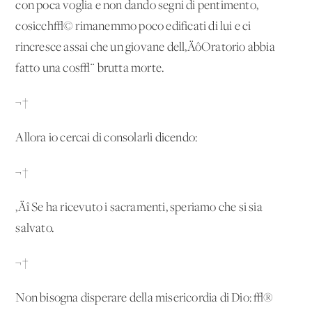
con poca voglia e non dando segni di pentimento,
cosicch√© rimanemmo poco edificati di lui e ci
rincresce assai che un giovane dell‚ÄôOratorio abbia
fatto una cos√¨ brutta morte.
¬†
Allora io cercai di consolarli dicendo:
¬†
‚Äî Se ha ricevuto i sacramenti, speriamo che si sia
salvato.
¬†
Non bisogna disperare della misericordia di Dio: √®