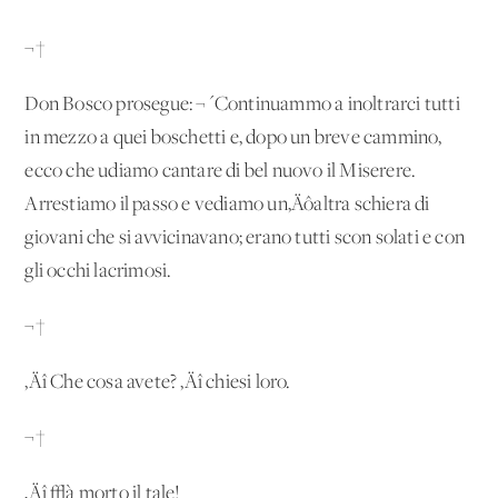
¬†
Don Bosco prosegue: ¬´Continuammo a inoltrarci tutti
in mezzo a quei boschetti e, dopo un breve cammino,
ecco che udiamo cantare di bel nuovo il Miserere.
Arrestiamo il passo e vediamo un‚Äôaltra schiera di
giovani che si avvicinavano; erano tutti scon solati e con
gli occhi lacrimosi.
¬†
‚Äî Che cosa avete? ‚Äî chiesi loro.
¬†
‚Äî √à morto il tale!