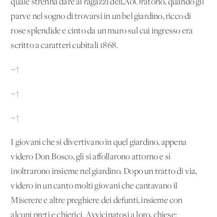
quale strenna dare ai ragazzi dell‚ÄôOratorio, quando gli
parve nel sogno di trovarsi in un bel giardino, ricco di
rose splendide e cinto da un muro sul cui ingresso era
scritto a caratteri cubitali 1868.
¬†
¬†
¬†
I giovani che si divertivano in quel giardino, appena
videro Don Bosco, gli si affollarono attorno e si
inoltrarono insieme nel giardino. Dopo un tratto di via,
videro in un canto molti giovani che cantavano il
Miserere e altre preghiere dei defunti, insieme con
alcuni preti e chierici. Avvicinatosi a loro, chiese: