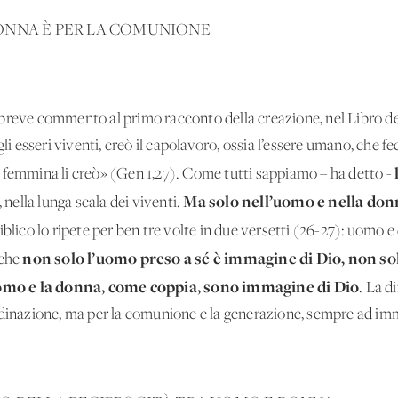
ONNA È PER LA COMUNIONE
breve commento al primo racconto della creazione, nel Libro de
gli esseri viventi, creò il capolavoro, ossia l’essere umano, che 
 femmina li creò» (Gen 1,27). Come tutti sappiamo – ha detto -
Ma solo nell’uomo e nella don
, nella lunga scala dei viventi.
o biblico lo ripete per ben tre volte in due versetti (26-27): uom
non solo l’uomo preso a sé è immagine di Dio, non sol
 che
omo e la donna, come coppia, sono immagine di Dio
. La d
rdinazione, ma per la comunione e la generazione, sempre ad im