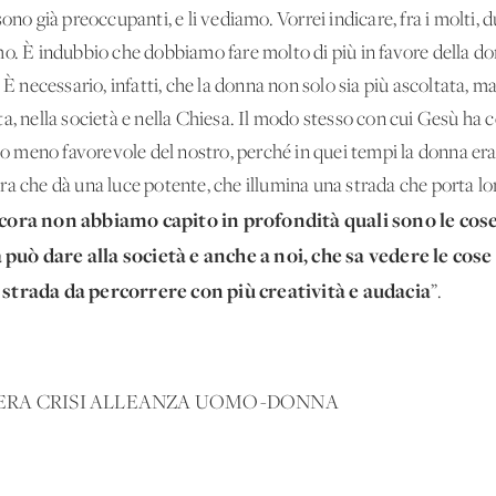
 sono già preoccupanti, e li vediamo. Vorrei indicare, fra i molti
o. È indubbio che dobbiamo fare molto di più in favore della do
 È necessario, infatti, che la donna non solo sia più ascoltata, 
a, nella società e nella Chiesa. Il modo stesso con cui Gesù ha 
sto meno favorevole del nostro, perché in quei tempi la donna er
ra che dà una luce potente, che illumina una strada che porta l
ora non abbiamo capito in profondità quali sono le cose 
 può dare alla società e anche a noi, che sa vedere le cos
 strada da percorrere con più creatività e audacia
”.
GENERA CRISI ALLEANZA UOMO-DONNA