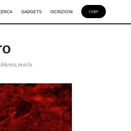
CERCA
GADGETS
ISCRIZIONI
Login
ro
roblema, non la