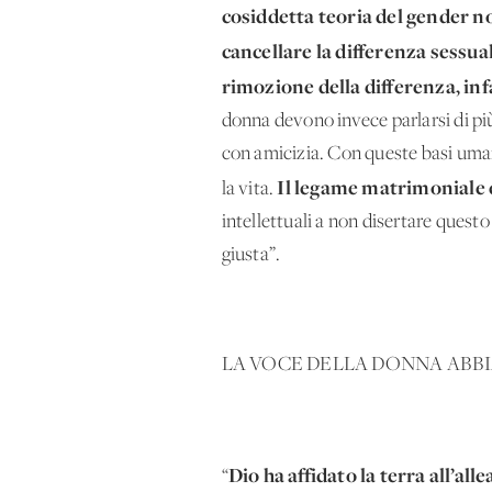
cosiddetta teoria del gender n
cancellare la differenza sessua
rimozione della differenza, infa
donna devono invece parlarsi di più,
con amicizia. Con queste basi umane
Il legame matrimoniale e 
la vita.
intellettuali a non disertare quest
giusta”.
LA VOCE DELLA DONNA ABBI
Dio ha affidato la terra all’al
“