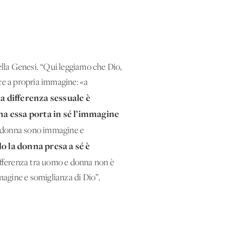
lla Genesi. “Qui leggiamo che Dio,
fece a propria immagine: «a
la differenza sessuale è
na essa porta in sé l’immagine
o e donna sono immagine e
o la donna presa a sé è
ifferenza tra uomo e donna non è
magine e somiglianza di Dio”.