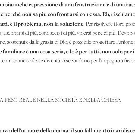
on sia anche espressione di una frustrazione e di una ra
le perché non sa più confrontarsi con essa. Eh, rischiamo
tti, è il problema, non la soluzione
. Per risolvere i loro pro
 ascoltarsi di più, conoscersi di più, volersi bene di più. Devon
, sostenute dalla grazia di Dio, è possibile progettare l’unione
familiare è una cosa seria, e lo è per tutti, non solo per 
o tema, come se fosse diventato secondario per l’impegno a favore
A PESO REALE NELLA SOCIETÀ E NELLA CHIESA
leanza dell’uomo e della donna: il suo fallimento inaridisce