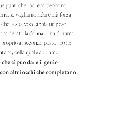
, due punti che io credo debbono
nna, se vogliamo ridare più forza
ma che la sua voce abbia un peso
considerato la donna, - ma diciamo
a proprio al secondo posto , no? E
ontano, della quale abbiamo
che ci può dare il genio
e con altri occhi che completano