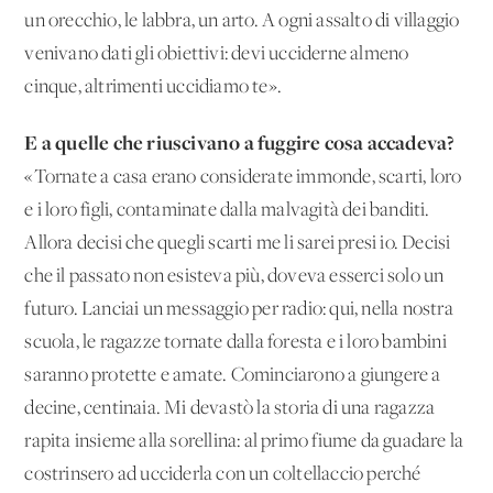
un orecchio, le labbra, un arto. A ogni assalto di villaggio
venivano dati gli obiettivi: devi ucciderne almeno
cinque, altrimenti uccidiamo te».
E a quelle che riuscivano a fuggire cosa accadeva?
«Tornate a casa erano considerate immonde, scarti, loro
e i loro figli, contaminate dalla malvagità dei banditi.
Allora decisi che quegli scarti me li sarei presi io. Decisi
che il passato non esisteva più, doveva esserci solo un
futuro. Lanciai un messaggio per radio: qui, nella nostra
scuola, le ragazze tornate dalla foresta e i loro bambini
saranno protette e amate. Cominciarono a giungere a
decine, centinaia. Mi devastò la storia di una ragazza
rapita insieme alla sorellina: al primo fiume da guadare la
costrinsero ad ucciderla con un coltellaccio perché