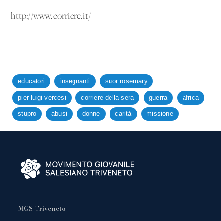
http://www.corriere.it/
educatori
insegnanti
suor rosemary
pier luigi vercesi
corriere della sera
guerra
africa
stupro
abusi
donne
carità
missione
MGS Triveneto