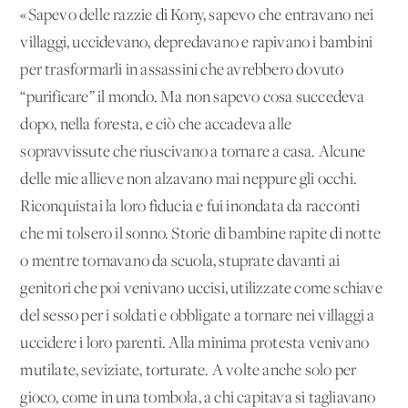
«Sapevo delle razzie di Kony, sapevo che entravano nei
villaggi, uccidevano, depredavano e rapivano i bambini
per trasformarli in assassini che avrebbero dovuto
“purificare” il mondo. Ma non sapevo cosa succedeva
dopo, nella foresta, e ciò che accadeva alle
sopravvissute che riuscivano a tornare a casa. Alcune
delle mie allieve non alzavano mai neppure gli occhi.
Riconquistai la loro fiducia e fui inondata da racconti
che mi tolsero il sonno. Storie di bambine rapite di notte
o mentre tornavano da scuola, stuprate davanti ai
genitori che poi venivano uccisi, utilizzate come schiave
del sesso per i soldati e obbligate a tornare nei villaggi a
uccidere i loro parenti. Alla minima protesta venivano
mutilate, seviziate, torturate. A volte anche solo per
gioco, come in una tombola, a chi capitava si tagliavano