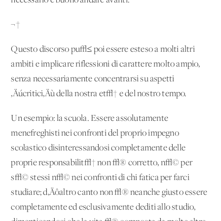
necessario e buono andare avanti.
¬†
Questo discorso pu√≤ poi essere esteso a molti altri
ambiti e implicare riflessioni di carattere molto ampio,
senza necessariamente concentrarsi su aspetti
‚Äúcritici‚Äù della nostra et√† e del nostro tempo.
Un esempio: la scuola. Essere assolutamente
menefreghisti nei confronti del proprio impegno
scolastico disinteressandosi completamente delle
proprie responsabilit√† non √® corretto, n√© per
s√© stessi n√© nei confronti di chi fatica per farci
studiare; d‚Äôaltro canto non √® neanche giusto essere
completamente ed esclusivamente dediti allo studio,