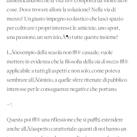
dimenticandosi che la vita √® composta da molte altre
cose. Dove trovare allora la soluzione? Nella via di
mezzo! Un giusto impegno scolastico che lasci spazio
per coltivare i propri interessi: le amicizie, uno sport,
una passione, un servizio‚Ä¶o tutte queste insieme!
L‚Äôesempio della scuola non √® casuale, vuole
mettere in evidenza che la filosofia della
via di mezzo
√®
applicabile a tutti gli aspetti e non solo, come poteva
sembrare all‚Äôinizio, a quelle sfere ritenute di pubblico
interesse per le conseguenze negative che portano.
¬†
Questa poi √® una riflessione che si pu√≤ estendere
anche all‚Äôaspetto caratteriale: quanti di noi hanno un