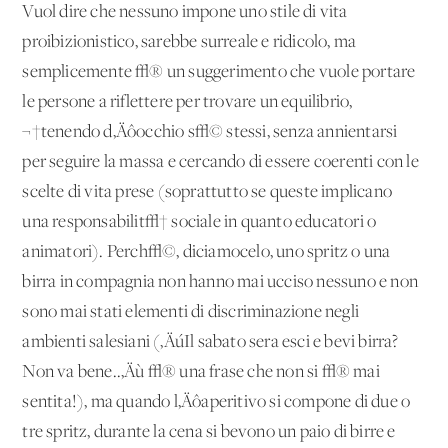
Vuol dire che nessuno impone uno stile di vita
proibizionistico, sarebbe surreale e ridicolo, ma
semplicemente √® un suggerimento che vuole portare
le persone a riflettere per trovare un equilibrio,
¬†tenendo d‚Äôocchio s√© stessi, senza annientarsi
per seguire la massa e cercando di essere coerenti con le
scelte di vita prese (soprattutto se queste implicano
una responsabilit√† sociale in quanto educatori o
animatori). Perch√©, diciamocelo, uno spritz o una
birra in compagnia non hanno mai ucciso nessuno e non
sono mai stati elementi di discriminazione negli
ambienti salesiani (‚ÄúIl sabato sera esci e bevi birra?
Non va bene..‚Äù √® una frase che non si √® mai
sentita!), ma quando l‚Äôaperitivo si compone di due o
tre spritz, durante la cena si bevono un paio di birre e