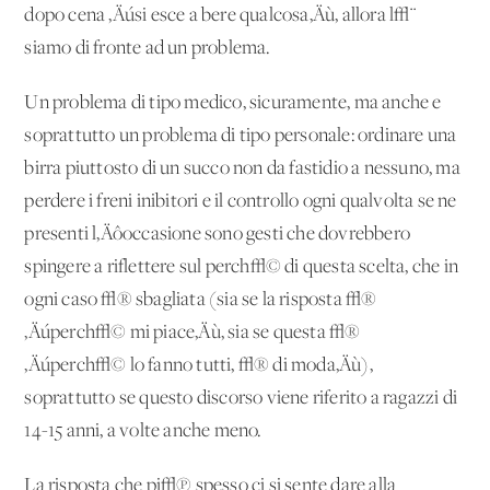
dopo cena ‚Äúsi esce a bere qualcosa‚Äù, allora l√¨
siamo di fronte ad un problema.
Un problema di tipo medico, sicuramente, ma anche e
soprattutto un problema di tipo personale: ordinare una
birra piuttosto di un succo non da fastidio a nessuno, ma
perdere i freni inibitori e il controllo ogni qualvolta se ne
presenti l‚Äôoccasione sono gesti che dovrebbero
spingere a riflettere sul perch√© di questa scelta, che in
ogni caso √® sbagliata (sia se la risposta √®
‚Äúperch√© mi piace‚Äù, sia se questa √®
‚Äúperch√© lo fanno tutti, √® di moda‚Äù),
soprattutto se questo discorso viene riferito a ragazzi di
14-15 anni, a volte anche meno.
La risposta che pi√π spesso ci si sente dare alla