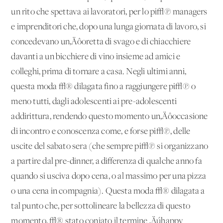
un rito che spettava ai lavoratori, per lo pi√π managers
e imprenditori che, dopo una lunga giornata di lavoro, si
concedevano un‚Äôoretta di svago e di chiacchiere
davanti a un bicchiere di vino insieme ad amici e
colleghi, prima di tornare a casa. Negli ultimi anni,
questa moda √® dilagata fino a raggiungere pi√π o
meno tutti, dagli adolescenti ai pre-adolescenti
addirittura, rendendo questo momento un‚Äôoccasione
di incontro e conoscenza come, e forse pi√π, delle
uscite del sabato sera (che sempre pi√π si organizzano
a partire dal pre-dinner, a differenza di qualche anno fa
quando si usciva dopo cena, o al massimo per una pizza
o una cena in compagnia). Questa moda √® dilagata a
tal punto che, per sottolineare la bellezza di questo
momento, √® stato coniato il termine ‚Äúhappy