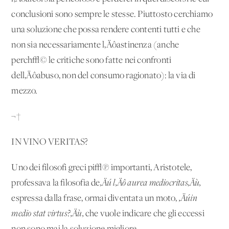
conclusioni sono sempre le stesse. Piuttosto cerchiamo
una soluzione che possa rendere contenti tutti e che
non sia necessariamente l‚Äôastinenza (anche
perch√© le critiche sono fatte nei confronti
dell‚Äôabuso, non del consumo ragionato): la via di
mezzo.
¬†
IN VINO VERITAS?
Uno dei filosofi greci pi√π importanti, Aristotele,
professava la filosofia de
‚Äú l‚Äô aurea mediocritas‚Äù,
espressa dalla frase, ormai diventata un moto,
‚Äúin
medio stat virtus?‚Äù,
che vuole indicare che gli eccessi