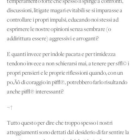
temperamento forte che spesso li spinge a confronti,
discussioni, litigate magari evitabili se si imparasse a
controllare i propri impulsi, educando noi stessi ad
esprimere le nostre opinioni senza sembrare (o
addirittura essere) aggressivi e arroganti?
E quanti invece per indole pacata e per timidezza
tendono invece a non schierarsi mai, a tenere per s√© i
propri pensieri e le proprie riflessioni quando, con un
po‚Äô di coraggio in pi√π, potrebbero farlo risultando
anche pi√π interessanti?
¬†
Tutto questo per dire che troppo spesso i nostri
atteggiamenti sono dettati dal desiderio di far sentire la