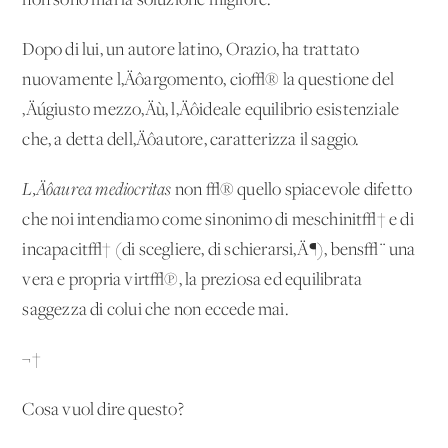
non sono mai la soluzione migliore.
Dopo di lui, un autore latino, Orazio, ha trattato
nuovamente l‚Äôargomento, cio√® la questione del
‚Äúgiusto mezzo‚Äù, l‚Äôideale equilibrio esistenziale
che, a detta dell‚Äôautore, caratterizza il saggio.
L‚Äôaurea mediocritas
non √® quello spiacevole difetto
che noi intendiamo come sinonimo di meschinit√† e di
incapacit√† (di scegliere, di schierarsi‚Ä¶), bens√¨ una
vera e propria virt√π, la preziosa ed equilibrata
saggezza di colui che non eccede mai.
¬†
Cosa vuol dire questo?