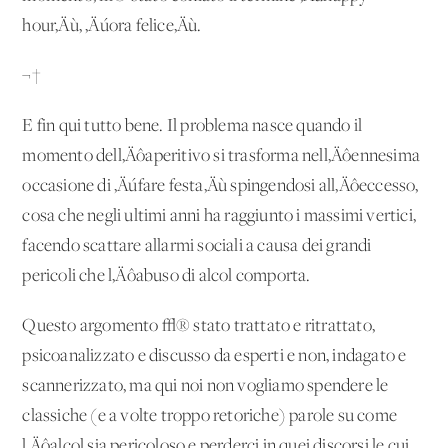
hour‚Äù, ‚Äúora felice‚Äù.
¬†
E fin qui tutto bene. Il problema nasce quando il
momento dell‚Äôaperitivo si trasforma nell‚Äôennesima
occasione di ‚Äúfare festa‚Äù spingendosi all‚Äôeccesso,
cosa che negli ultimi anni ha raggiunto i massimi vertici,
facendo scattare allarmi sociali a causa dei grandi
pericoli che l‚Äôabuso di alcol comporta.
Questo argomento √® stato trattato e ritrattato,
psicoanalizzato e discusso da esperti e non, indagato e
scannerizzato, ma qui noi non vogliamo spendere le
classiche (e a volte troppo retoriche) parole su come
l‚Äôalcol sia pericoloso e perderci in quei discorsi le cui