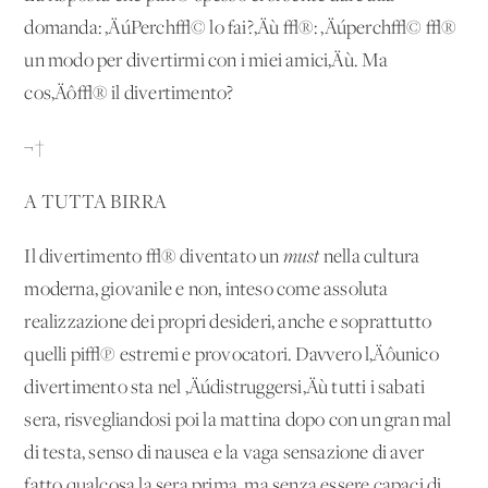
domanda: ‚ÄúPerch√© lo fai?‚Äù √®: ‚Äúperch√© √®
un modo per divertirmi con i miei amici‚Äù. Ma
cos‚Äô√® il divertimento?
¬†
A TUTTA BIRRA
Il divertimento √® diventato un
must
nella cultura
moderna, giovanile e non, inteso come assoluta
realizzazione dei propri desideri, anche e soprattutto
quelli pi√π estremi e provocatori. Davvero l‚Äôunico
divertimento sta nel ‚Äúdistruggersi‚Äù tutti i sabati
sera, risvegliandosi poi la mattina dopo con un gran mal
di testa, senso di nausea e la vaga sensazione di aver
fatto qualcosa la sera prima, ma senza essere capaci di