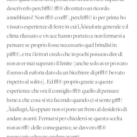
descriverlo perch√© √® diventato un ricordo
annebbiato? Non √® cos√¨, perch√© io per prima ho
vissuto esperienze di feste in cui l‚Äôeuforia generale e il
clima rilassato e vivace hanno portato a non fermarsi a
pensare se proprio fosse necessario quel brindisi in
pi√π, e tra i lettori credo che in pochi possano dire di
non aver mai superato il limite (anche solo aver provato
il senso di euforia dato da un bicchiere di pi√π bevuto
rispetto al solito). Ed √® proprio grazie a queste
esperienze che ora il consiglio √® quello di pensare
bene a che cosa si sta facendo quando ci si sente gi√†
‚Äúallegri‚Äù eppure non si pone un freno al desiderio di
andare avanti. Fermarsi per chiedersi se questa scelta
non avr√† delle conseguenze, se davvero √®