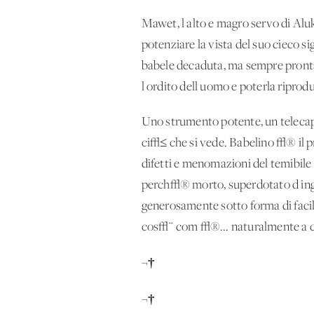
Mawet, l'alto e magro servo di Alu
potenziare la vista del suo cieco s
babele decaduta, ma sempre pronta a 
l'ordito dell'uomo e poterla riprod
Uno strumento potente, un telecappi
ci√≤ che si vede. Babelino √® il p
difetti e menomazioni del temibile
perch√® morto, superdotato d'ingegn
generosamente sotto forma di facili
cos√¨ com'√®... naturalmente a c
¬†
¬†