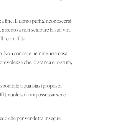
enza fine. L'uomo pu√≤ riconoscersi
e, attento a non sciupare la sua vita
cos√¨ com'√®.
tempo. Non conosce nemmeno a cosa
revolezza che lo stanca e lo stufa,
ponibile a qualsiasi proposta
alt√† vuole solo impossessarsene
eco che per vendetta insegue