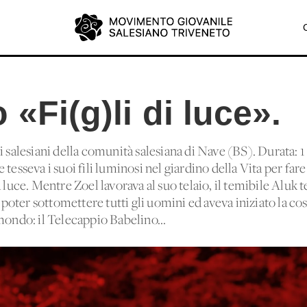
 «Fi(g)li di luce».
i salesiani della comunità salesiana di Nave (BS). Durata: 1
tesseva i suoi fili luminosi nel giardino della Vita per fare
lla luce. Mentre Zoel lavorava al suo telaio, il temibile Aluk t
r poter sottomettere tutti gli uomini ed aveva iniziato la c
mondo: il Telecappio Babelino...