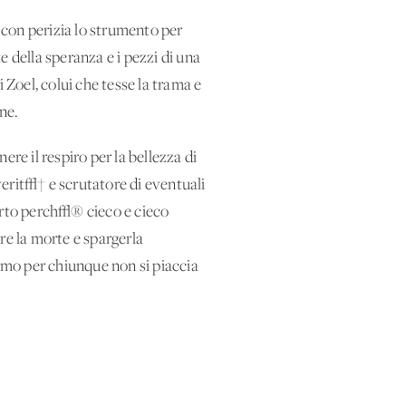
 con perizia lo strumento per
 della speranza e i pezzi di una
 Zoel, colui che tesse la trama e
ne.
re il respiro per la bellezza di
erit√† e scrutatore di eventuali
morto perch√® cieco e cieco
re la morte e spargerla
remo per chiunque non si piaccia