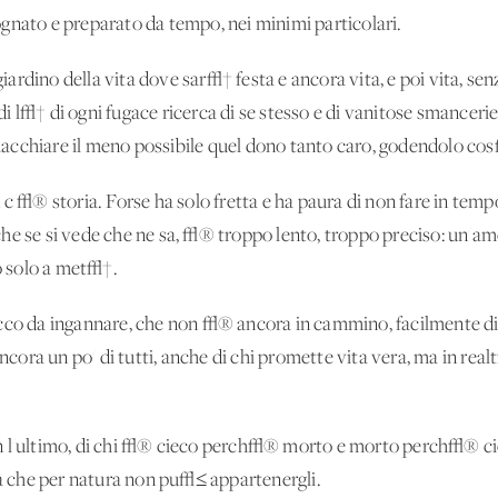
gnato e preparato da tempo, nei minimi particolari.
ardino della vita dove sar√† festa e ancora vita, e poi vita, s
l di l√† di ogni fugace ricerca di se stesso e di vanitose smanceri
di macchiare il meno possibile quel dono tanto caro, godendolo 
n c'√® storia. Forse ha solo fretta e ha paura di non fare in 
he se si vede che ne sa, √® troppo lento, troppo preciso: un'amo
 solo a met√†.
cco da ingannare, che non √® ancora in cammino, facilmente dis
ora un po' di tutti, anche di chi promette vita vera, ma in re
n l'ultimo, di chi √® cieco perch√® morto e morto perch√® ci
ria che per natura non pu√≤ appartenergli.