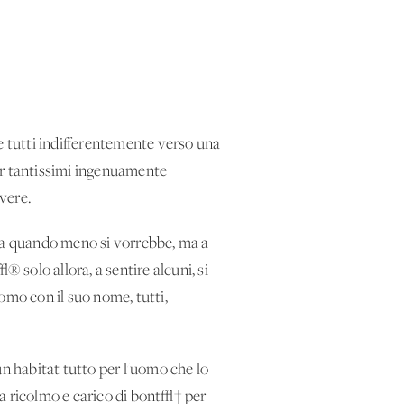
e tutti indifferentemente verso una
r tantissimi ingenuamente
ivere.
rna quando meno si vorrebbe, ma a
solo allora, a sentire alcuni, si
omo con il suo nome, tutti,
un habitat tutto per l'uomo che lo
ita ricolmo e carico di bont√† per