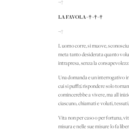
¬†
LA FAVOLA
¬†¬†¬†
¬†
L'uomo corre, si muove, sconosciuto
meta tanto desiderata quanto volu
intrapresa, senza la consapevolezza 
Una domanda e un interrogativo ine
cui si pu√≤ rispondere solo tornan
comincerebbe a vivere, ma all'inizi
ciascuno, chiamati e voluti, tessut
Vita non per caso o per fortuna, vi
misura e nelle sue misure lo fa libe