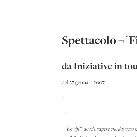
Spettacolo ¬´Fi(
da Iniziative in to
del 27 gennaio 2007
¬†
¬†
¬´Eh s√¨, dovete sapere che davvero mo