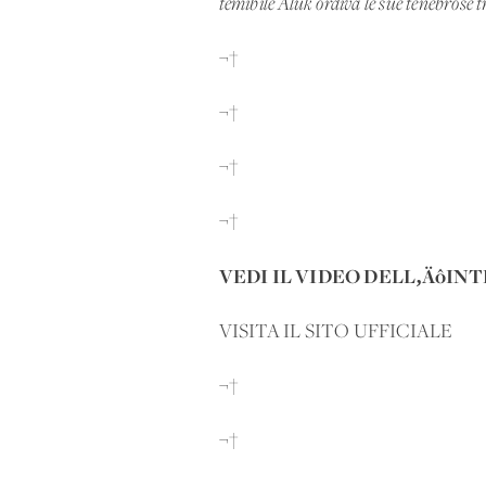
temibile Aluk ordiva le sue tenebrose 
¬†
¬†
¬†
¬†
VEDI IL VIDEO DELL‚ÄôI
VISITA IL SITO UFFICIALE
¬†
¬†