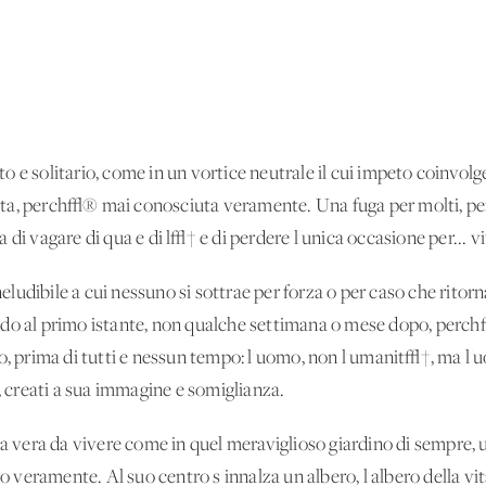
 e solitario, come in un vortice neutrale il cui impeto coinvolg
ta, perch√® mai conosciuta veramente. Una fuga per molti, pe
di vagare di qua e di l√† e di perdere l'unica occasione per... v
ludibile a cui nessuno si sottrae per forza o per caso che rito
do al primo istante, non qualche settimana o mese dopo, perch√® 
o, prima di tutti e nessun tempo: l'uomo, non l'umanit√†, ma l'u
i, creati a sua immagine e somiglianza.
ta vera da vivere come in quel meraviglioso giardino di sempre, 
ro veramente. Al suo centro s'innalza un albero, l'albero della v