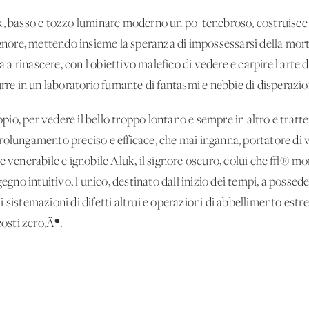
k, basso e tozzo luminare moderno un po' tenebroso, costruisce
ignore, mettendo insieme la speranza di impossessarsi della morte
rinascere, con l'obiettivo malefico di vedere e carpire l'arte di
urre in un laboratorio fumante di fantasmi e nebbie di disperazio
o, per vedere il bello troppo lontano e sempre in altro e trattene
rolungamento preciso e efficace, che mai inganna, portatore di v
 e venerabile e ignobile Aluk, il signore oscuro, colui che √® 
o intuitivo, l'unico, destinato dall'inizio dei tempi, a possede
 sistemazioni di difetti altrui e operazioni di abbellimento est
osti zero‚Ä¶.