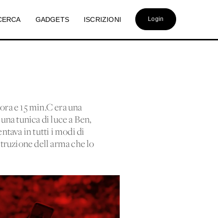
CERCA
GADGETS
ISCRIZIONI
Login
 ora e 15 min.C'era una
 una tunica di luce a Ben,
entava in tutti i modi di
ostruzione dell'arma che lo