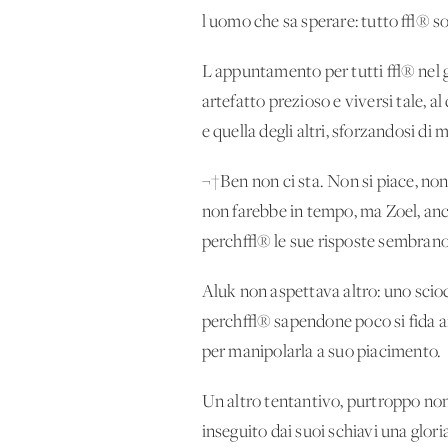
l'uomo che sa sperare: tutto √® so
L'appuntamento per tutti √® nel gi
artefatto prezioso e viversi tale, a
e quella degli altri, sforzandosi 
¬†Ben non ci sta. Non si piace, no
non farebbe in tempo, ma Zoel, anc
perch√® le sue risposte sembrano
Aluk non aspettava altro: uno scio
perch√® sapendone poco si fida anc
per manipolarla a suo piacimento.
Un altro tentantivo, purtroppo no
inseguito dai suoi schiavi una glo