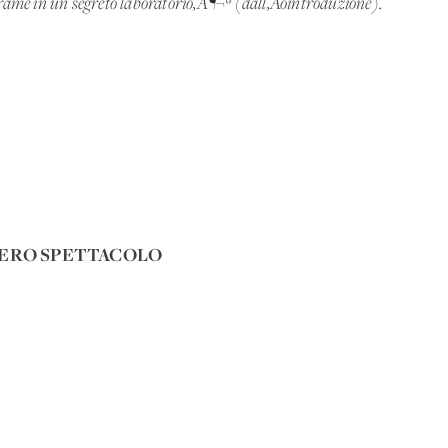
trame in un segreto laboratorio‚Ä¶¬ª (dall‚Äôintroduzione).
NTERO SPETTACOLO