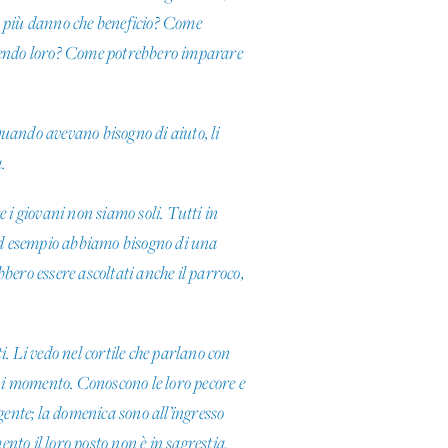
ro più danno che beneficio? Come
icendo loro? Come potrebbero imparare
Quando avevano bisogno di aiuto, li
.
 giovani non siamo soli. Tutti in
 ad esempio abbiamo bisogno di una
bbero essere ascoltati anche il parroco,
i. Li vedo nel cortile che parlano con
gni momento. Conoscono le loro pecore e
gente; la domenica sono all’ingresso
ento il loro posto non è in sagrestia.