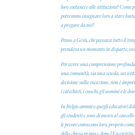
loro coetanei e alle istituzioni? Come
potremmo insegnare loro a stare lonta
a pregare da noi?
Penso a Gesù, che passava tutto il temp
prendeva un momento in disparte, come f
Per avere una comprensione profonda s
una comunità, sia una scuola, un isti
decisione sulla vocazione, non è import
i catechisti, i cuochi, gli uomini e le 
In Belgio ammiro quegli educatori delle
gli studenti e sono di nuovo al cancel
le pecore conoscono loro, proprio come
della chiesa prima e dopo l'Eucaristia, 