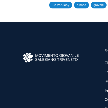
luc van looy
sinodo
giovani
M
C
E
R
Te
Co