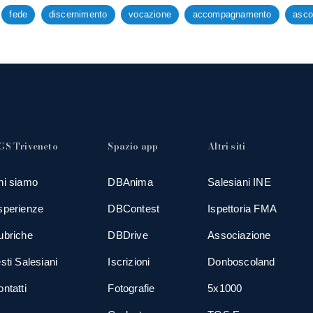
fede
discernimento
vocazione
accompagnamento
asco
GS Triveneto
Spazio app
Altri siti
hi siamo
DBAnima
Salesiani INE
sperienze
DBContest
Ispettoria FMA
ubriche
DBDrive
Associazione
sti Salesiani
Iscrizioni
Donboscoland
ntatti
Fotografie
5x1000