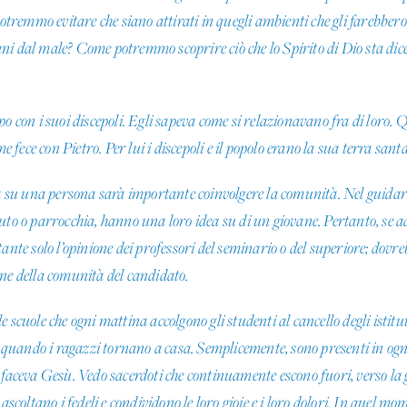
 potremmo evitare che siano attirati in quegli ambienti che gli farebbe
ni dal male? Come potremmo scoprire ciò che lo Spirito di Dio sta d
o con i suoi discepoli. Egli sapeva come si relazionavano fra di loro. 
ece con Pietro. Per lui i discepoli e il popolo erano la sua terra santa
u una persona sarà importante coinvolgere la comunità. Nel guidare i
tuto o parrocchia, hanno una loro idea su di un giovane. Pertanto, se
ante solo l’opinione dei professori del seminario o del superiore; dovre
donne della comunità del candidato.
 scuole che ogni mattina accolgono gli studenti al cancello degli istitut
lo quando i ragazzi tornano a casa. Semplicemente, sono presenti in o
 faceva Gesù. Vedo sacerdoti che continuamente escono fuori, verso la 
ascoltano i fedeli e condividono le loro gioie e i loro dolori. In quel mom