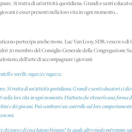
nare. Si tratta di un’attività quotidiana. Grandi e santi educator
ovani è esser presenti nella loro vita in ogni momento...
 Vaticano partecipa anche mons. Luc Van Looy, SDB, vescovo di 
 altri 20 membro del Consiglio Generale della Congregazione Sa
lesiano, dell’arte di accompagnare i giovani:
elli e sorelle, ragazzi e ragazze.
re. Si tratta di un’attività quotidiana. Grandi e santi educatori ci di
 nella loro vita in ogni momento. Piuttosto che ritenerlo una forma di c
mbini e dei giovani. Può sembrare un controllo sul loro comportamento; i
 con noi.
 chi sono e di cosa hanno bisogno? In quale altro modo potremmo sape