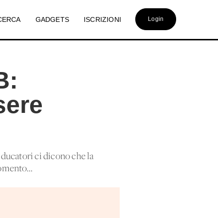
CERCA
GADGETS
ISCRIZIONI
Login
B:
sere
 educatori ci dicono che la
omento...