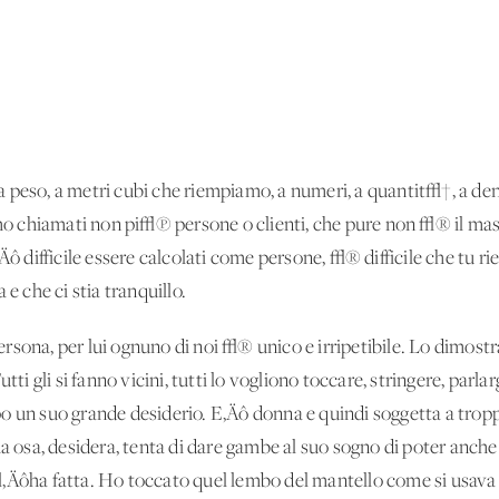
a peso, a metri cubi che riempiamo, a numeri, a quantit√†, a d
amo chiamati non pi√π persone o clienti, che pure non √® il mas
Äô difficile essere calcolati come persone, √® difficile che tu ries
 e che ci stia tranquillo.
sona, per lui ognuno di noi √® unico e irripetibile. Lo dimostr
utti gli si fanno vicini, tutti lo vogliono toccare, stringere, par
o un suo grande desiderio. E‚Äô donna e quindi soggetta a troppe
a osa, desidera, tenta di dare gambe al suo sogno di poter anche 
e l‚Äôha fatta. Ho toccato quel lembo del mantello come si usava 