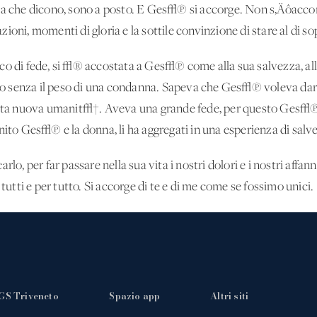
he dicono, sono a posto. E Ges√π si accorge. Non s‚Äôaccorgo
ioni, momenti di gloria e la sottile convinzione di stare al di so
co di fede, si √® accostata a Ges√π come alla sua salvezza, alla
rno senza il peso di una condanna. Sapeva che Ges√π voleva dare 
uesta nuova umanit√†. Aveva una grande fede, per questo Ges√π 
nito Ges√π e la donna, li ha aggregati in una esperienza di salv
lo, per far passare nella sua vita i nostri dolori e i nostri affanni
ti e per tutto. Si accorge di te e di me come se fossimo unici.
GS Triveneto
Spazio app
Altri siti