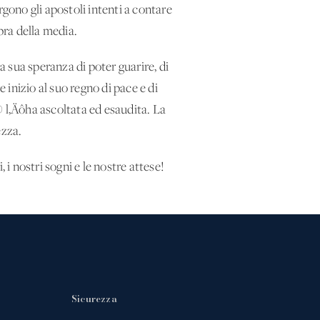
no gli apostoli intenti a contare
pra della media.
 sua speranza di poter guarire, di
inizio al suo regno di pace e di
l‚Äôha ascoltata ed esaudita. La
ezza.
, i nostri sogni e le nostre attese!
Sicurezza