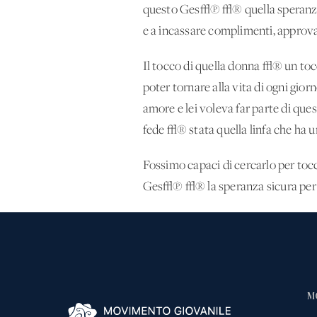
questo Ges√π √® quella speranza c
e a incassare complimenti, approvaz
Il tocco di quella donna √® un toc
poter tornare alla vita di ogni gio
amore e lei voleva far parte di q
fede √® stata quella linfa che ha u
Fossimo capaci di cercarlo per toccar
Ges√π √® la speranza sicura per tut
M