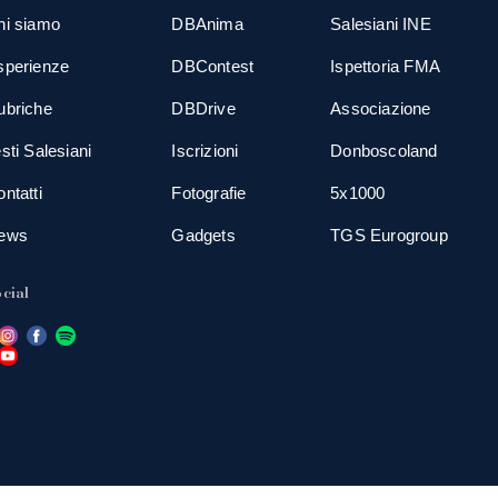
hi siamo
DBAnima
Salesiani INE
sperienze
DBContest
Ispettoria FMA
ubriche
DBDrive
Associazione
sti Salesiani
Iscrizioni
Donboscoland
ntatti
Fotografie
5x1000
ews
Gadgets
TGS Eurogroup
cial