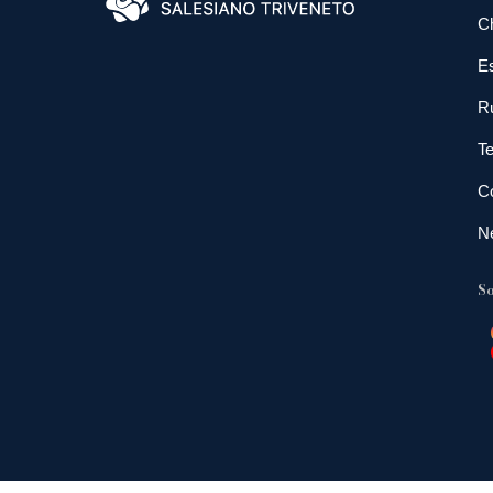
C
E
R
Te
Co
N
So