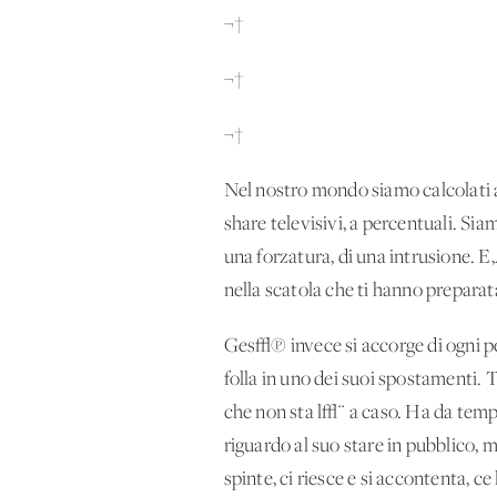
¬†
¬†
¬†
Nel nostro mondo siamo calcolati 
share televisivi, a percentuali. Si
una forzatura, di una intrusione. E‚
nella scatola che ti hanno preparata
Ges√π invece si accorge di ogni per
folla in uno dei suoi spostamenti. T
che non sta l√¨ a caso. Ha da temp
riguardo al suo stare in pubblico, m
spinte, ci riesce e si accontenta, c