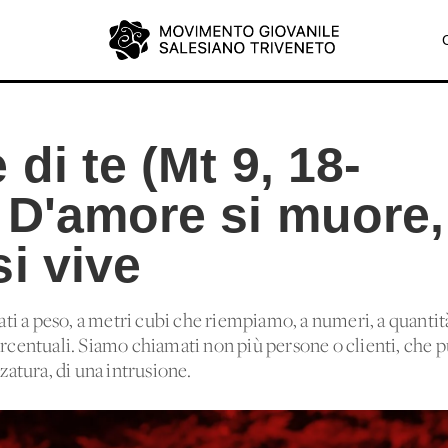
 di te (Mt 9, 18-
 D'amore si muore,
i vive
i a peso, a metri cubi che riempiamo, a numeri, a quantità
ercentuali. Siamo chiamati non più persone o clienti, che 
rzatura, di una intrusione.