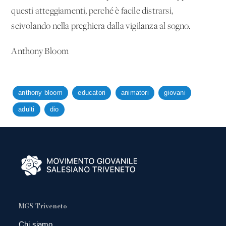
questi atteggiamenti, perché è facile distrarsi,
scivolando nella preghiera dalla vigilanza al sogno.
Anthony Bloom
anthony bloom
educatori
animatori
giovani
adulti
dio
MGS Triveneto
Chi siamo