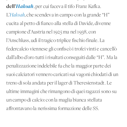
dell’
Hakoah
, per cui faceva il tifo Franz Kafka.
L’
Hakoah
, che scendeva in campo con la grande “H”
cucita al petto di fianco alla stella di Davide, divenne
campione d’Austria nel 1925 ma nel 1938, con
l’Anschluss, udì il tragico triplice fischio finale. La
federcalcio viennese gli confiscò i trofei vinti e cancellò
dall’albo d’oro tutti i risultati conseguiti dalle “H”. Ma la
penalizzazione indelebile fu che la maggior parte dei
suoi calciatori vennero caricati sui vagoni chiodati di un
treno di sola andata per il lager di Theresienstadt. Le
ultime immagini che rimangono di quei ragazzi sono su
un campo di calcio: con la maglia bianca stellata
affrontavano la nerissima formazione delle SS.