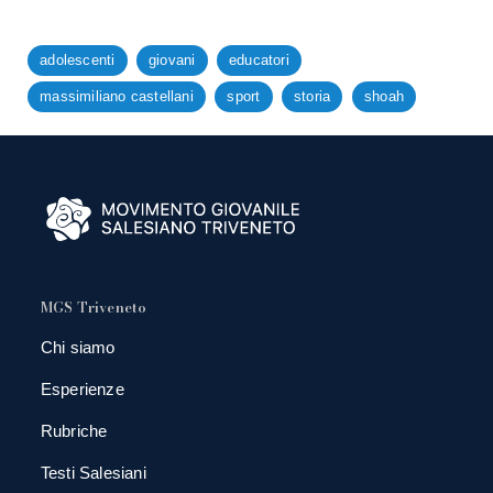
adolescenti
giovani
educatori
massimiliano castellani
sport
storia
shoah
MGS Triveneto
Chi siamo
Esperienze
Rubriche
Testi Salesiani