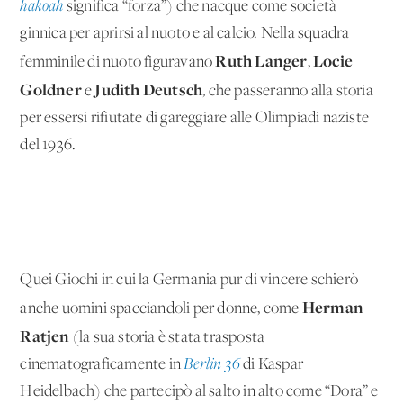
hakoah
significa “forza”) che nacque come società
ginnica per aprirsi al nuoto e al calcio. Nella squadra
Ruth Langer
Locie
femminile di nuoto figuravano
,
Goldner
Judith Deutsch
e
, che passeranno alla storia
per essersi rifiutate di gareggiare alle Olimpiadi naziste
del 1936.
Quei Giochi in cui la Germania pur di vincere schierò
Herman
anche uomini spacciandoli per donne, come
Ratjen
(la sua storia è stata trasposta
cinematograficamente in
Berlin 36
di Kaspar
Heidelbach) che partecipò al salto in alto come “Dora” e