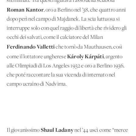
sterminati. Tra questi figurava l’asso della sciabola
Roman Kantor
, oro a Berlino nel ’38, che quattro anni
dopo perì nel campo di Majdanek. La scia luttuosa si
interruppe solo con quel raggio di libertà che rividero gli
occhi dei salvati, come il calciatore del Milan
Ferdinando Valletti
che tornò da Mauthausen, così
Károly Kárpáti
come il lottatore ungherese
, argento
alle Olimpiadi di Los Angeles 1932 e oro a Berlino 1936,
che poté raccontare la sua vicenda di internato nel
campo ucraino di Nadvirna.
Shaul Ladany
Il giovanissimo
nel ’44 uscì come “merce