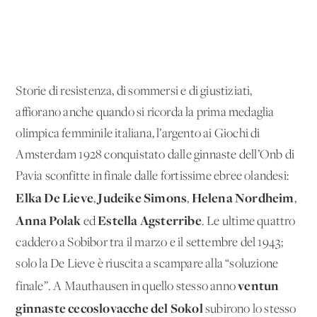
Storie di resistenza, di sommersi e di giustiziati,
affiorano anche quando si ricorda la prima medaglia
olimpica femminile italiana, l’argento ai Giochi di
Amsterdam 1928 conquistato dalle ginnaste dell’Onb di
Pavia sconfitte in finale dalle fortissime ebree olandesi:
Elka De Lieve
Judeike Simons
Helena Nordheim
,
,
,
Anna Polak
Estella Agsterribe
ed
. Le ultime quattro
caddero a Sobibor tra il marzo e il settembre del 1943;
solo la De Lieve è riuscita a scampare alla “soluzione
ventun
finale”. A Mauthausen in quello stesso anno
ginnaste cecoslovacche del Sokol
subirono lo stesso