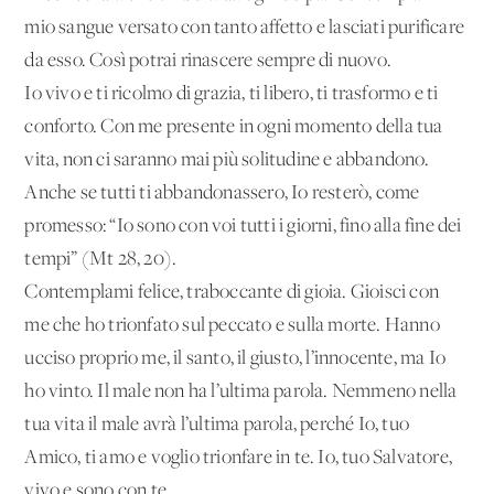
mio sangue versato con tanto affetto e lasciati purificare
da esso. Così potrai rinascere sempre di nuovo.
Io vivo e ti ricolmo di grazia, ti libero, ti trasformo e ti
conforto. Con me presente in ogni momento della tua
vita, non ci saranno mai più solitudine e abbandono.
Anche se tutti ti abbandonassero, Io resterò, come
promesso: “Io sono con voi tutti i giorni, fino alla fine dei
tempi” (Mt 28, 20).
Contemplami felice, traboccante di gioia. Gioisci con
me che ho trionfato sul peccato e sulla morte. Hanno
ucciso proprio me, il santo, il giusto, l’innocente, ma Io
ho vinto. Il male non ha l’ultima parola. Nemmeno nella
tua vita il male avrà l’ultima parola, perché Io, tuo
Amico, ti amo e voglio trionfare in te. Io, tuo Salvatore,
vivo e sono con te.