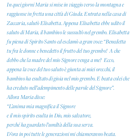
In quei giorni Maria si mise in viaggio verso la montagna e
raggiunse in fretta una città di Giuda. Entrata nella casa di
Zaccaria, salutò Elisabetta. Appena Elisabetta ebbe udito il
saluto di Maria, il bambino le sussultò nel grembo. Elisabetta
fu piena di Spirito Santo ed esclamò a gran voce: “Benedetta
tu fra le donne e benedetto il frutto del tuo grembo! A che
debbo che la madre del mio Signore venga a me? Ecco,
appena la voce del tuo saluto è giunta ai miei orecchi, il
bambino ha esultato di gioia nel mio grembo. E beata colei che
ha creduto nell’adempimento delle parole del Signore”.
Allora Maria disse:
“L’anima mia magnifica il Signore
e il mio spirito esulta in Dio, mio salvatore,
perché ha guardato l’umiltà della sua serva.
D’ora in poi tutte le generazioni mi chiameranno beata.