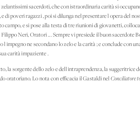
zelantissimi sacerdoti, che con istraordinaria carità si occupano 
 e di poveri ragazzi', poi si dilunga nel presentare l'opera del no
 campo, e si pose alla testa di tre riunioni di giovanetti, colloca
 Filippo Neri, Oratori ... Sempre vi presiede il buon sacerdote B
to l'impegno ne secondano lo zelo e la carità'; e conclude con u
 sua carità impaziente'.
tto, la sorgente dello zelo e dell'intraprendenza, la suggeritrice 
todo oratoriano. Lo nota con efficacia il Gastaldi nel
Conciliatore t