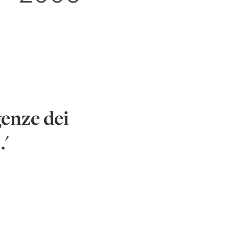
genze dei
…'