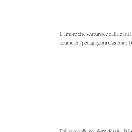
L'amore che scaturisce dalla carit
acume dal pedagogista Casimiro D
Egli raccoglie ne' giorni festivi, là