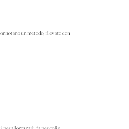
e connotano un metodo, rilevato con
i, per allontanarli da pericoli e