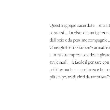
Questo egregio sacerdote ... era alt
se stessi ... La vista di tanti garzo
dall'ozio e da pessime compagnie ...
Consigliatosi col suo
zelo
, armatos
all'alta sua impresa, diedesi a girare
avvicinarli... È facile il pensare co
soffrire: ma la sua costanza e la su
più scapestrati, vinti da tanta
umilt