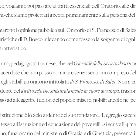
, vogliamo poi passare ai tratti essenziali dell'Oratorio, alle d
amo che siamo proiettati ancora primariamente sulla persona de
marono l'opinione pubblica sull'Oratorio di S. Francesco di Sale
eristiche di D. Bosco, rilevando come fossero la sorgente di ogni i
ratteristico.
nna, pedagogista torinese, che nel
Giornale della Società d'istruz
'sacerdote che non posso nominare senza sentirmi compreso dell
egli stabilì un oratorio intitolato
di S. Francesco di Sales
. Non a c
ardente del
diritto zelo che smisuratamente in cuore avvampa
, trasfo
sso ad alleggerire i dolori del popolo misero, nobilitandolo ne' pen
stituzione è lo zelo ardente del suo fondatore. 'L'egregio sace
stesso all'istruzione ed educazione dei poverelli', si scrive il 4 
funzionario del ministero di Grazia e di Giustizia, presenta i t