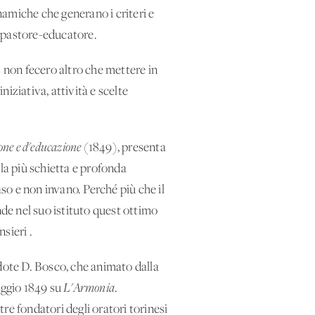
inamiche che generano i criteri e
l pastore-educatore.
s non fecero altro che mettere in
niziativa, attività e scelte
ione e d'educazione
(1849), presenta
a più schietta e profonda
aso e non invano. Perché più che il
nde nel suo istituto quest'ottimo
sieri'.
rdote D. Bosco, che animato dalla
maggio 1849 su
L'Armonia
.
re fondatori degli oratori torinesi