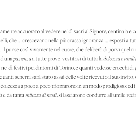
amente accuorato al vedere ne' dì sacri al Signore, centinaia e c
ncelli, che ... crescevano nella più crassa ignoranza ... esposti a 
 il punse così vivamente nel cuore, che deliberò di porvi quel ri
i d'una
pazienza
a tutte prove, vestitosi di tutta la
dolcezza e umilt
 ne' dì festivi pei dintorni di Torino, e quanti vedesse crocchi di g
n quanti scherni sarà stato assai delle volte ricevuto il suo invit
a dolcezza a poco a poco trionfarono in un modo prodigioso: ed i fa
à
e da tanta
mitezza di modi
, si lasciarono condurre all'umile reci