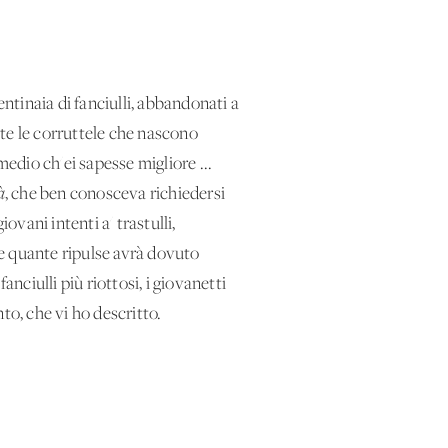
entinaia di fanciulli, abbandonati a
tutte le corruttele che nascono
medio ch'ei sapesse migliore ...
à
, che ben conosceva richiedersi
iovani intenti a' trastulli,
o, e quante ripulse avrà dovuto
nciulli più riottosi, i giovanetti
nto, che vi ho descritto.