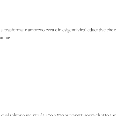
à si trasforma in amorevolezza e in esigenti virtù educative ch
anna:
 in quel solitario recinto da 400 a 500 giovanetti sopra gli otto ann