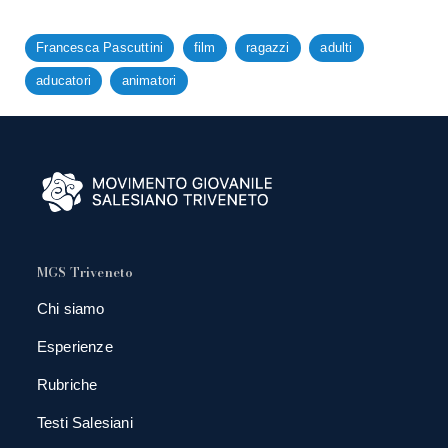
Francesca Pascuttini
film
ragazzi
adulti
aducatori
animatori
MGS Triveneto
Chi siamo
Esperienze
Rubriche
Testi Salesiani