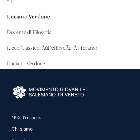
¬†
Luciano Verdone
Docente di Filosofia
Liceo Classico ‚ÄúDelfino‚Äù ‚Äì Teramo
Luciano Verdone
MGS Triveneto
Chi siamo