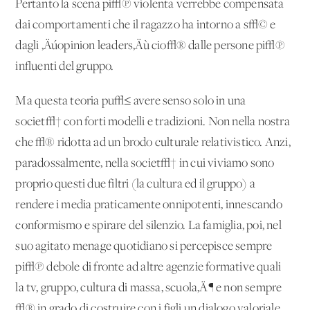
Pertanto la scena pi√π violenta verrebbe compensata
dai comportamenti che il ragazzo ha intorno a s√© e
dagli ‚Äúopinion leaders‚Äù cio√® dalle persone pi√π
influenti del gruppo.
Ma questa teoria pu√≤ avere senso solo in una
societ√† con forti modelli e tradizioni. Non nella nostra
che √® ridotta ad un brodo culturale relativistico. Anzi,
paradossalmente, nella societ√† in cui viviamo sono
proprio questi due filtri (la cultura ed il gruppo) a
rendere i media praticamente onnipotenti, innescando
conformismo e spirare del silenzio. La famiglia, poi, nel
suo agitato menage quotidiano si percepisce sempre
pi√π debole di fronte ad altre agenzie formative quali
la tv, gruppo, cultura di massa, scuola‚Ä¶ e non sempre
√® in grado di costruire con i figli un dialogo valoriale