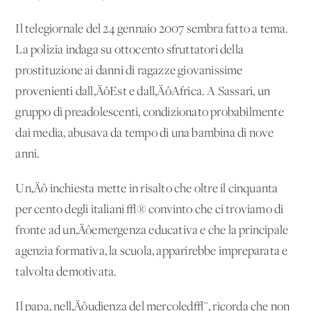
Il telegiornale del 24 gennaio 2007 sembra fatto a tema.
La polizia indaga su ottocento sfruttatori della
prostituzione ai danni di ragazze giovanissime
provenienti dall‚ÄôEst e dall‚ÄôAfrica. A Sassari, un
gruppo di preadolescenti, condizionato probabilmente
dai media, abusava da tempo di una bambina di nove
anni.
Un‚Äô inchiesta mette in risalto che oltre il cinquanta
per cento degli italiani √® convinto che ci troviamo di
fronte ad un‚Äôemergenza educativa e che la principale
agenzia formativa, la scuola, apparirebbe impreparata e
talvolta demotivata.
Il papa, nell‚Äôudienza del mercoled√¨, ricorda che non