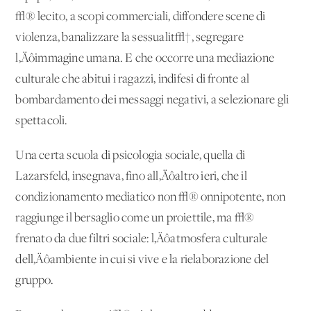
√® lecito, a scopi commerciali, diffondere scene di
violenza, banalizzare la sessualit√†, segregare
l‚Äôimmagine umana. E che occorre una mediazione
culturale che abitui i ragazzi, indifesi di fronte al
bombardamento dei messaggi negativi, a selezionare gli
spettacoli.
Una certa scuola di psicologia sociale, quella di
Lazarsfeld, insegnava, fino all‚Äôaltro ieri, che il
condizionamento mediatico non √® onnipotente, non
raggiunge il bersaglio come un proiettile, ma √®
frenato da due filtri sociale: l‚Äôatmosfera culturale
dell‚Äôambiente in cui si vive e la rielaborazione del
gruppo.