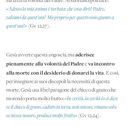
sia fatta la volontà del Padre. Ai suoi discepoli dice:
«Adesso la mia anima è turbata; che cosa dirò? Padre,
salvami da quest'ora? Ma proprio per questo sono giunto a
quest'ora!»
(Gv 12,27).
aderisce
Gesù avverte questa angoscia, ma
pienamente alla volontà del Padre
va incontro
e
alla morte con il desiderio di donarci la vita
. E così,
per insegnare ai suoi discepoli la necessità di questa
morte, Gesù usa il bel paragone del chicco di grano che
morendo porta molto frutto:
«In verità, in verità io vi dico:
se il chicco di grano, caduto in terra, non muore, rimane solo;
se invece muore, produce molto frutto»
(Gv 12,24).