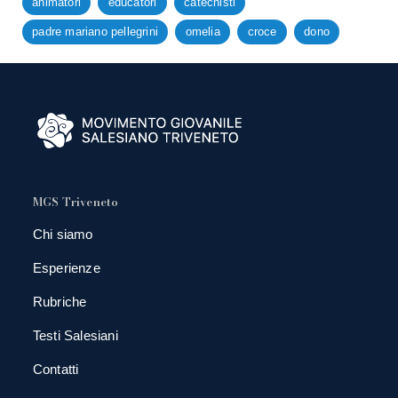
animatori
educatori
catechisti
padre mariano pellegrini
omelia
croce
dono
MGS Triveneto
Chi siamo
Esperienze
Rubriche
Testi Salesiani
Contatti