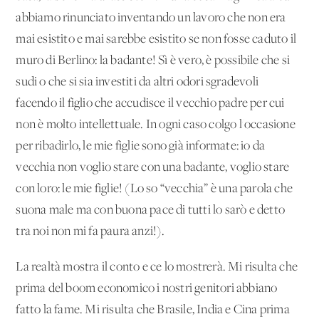
abbiamo rinunciato inventando un lavoro che non era
mai esistito e mai sarebbe esistito se non fosse caduto il
muro di Berlino: la badante! Sì è vero, è possibile che si
sudi o che si sia investiti da altri odori sgradevoli
facendo il figlio che accudisce il vecchio padre per cui
non è molto intellettuale. In ogni caso colgo l'occasione
per ribadirlo, le mie figlie sono già informate: io da
vecchia non voglio stare con una badante, voglio stare
con loro: le mie figlie! (Lo so “vecchia” è una parola che
suona male ma con buona pace di tutti lo sarò e detto
tra noi non mi fa paura anzi!).
La realtà mostra il conto e ce lo mostrerà. Mi risulta che
prima del boom economico i nostri genitori abbiano
fatto la fame. Mi risulta che Brasile, India e Cina prima