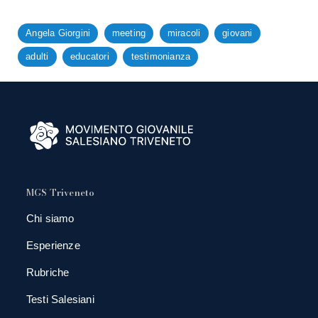
Angela Giorgini
meeting
miracoli
giovani
adulti
educatori
testimonianza
MGS Triveneto
Chi siamo
Esperienze
Rubriche
Testi Salesiani