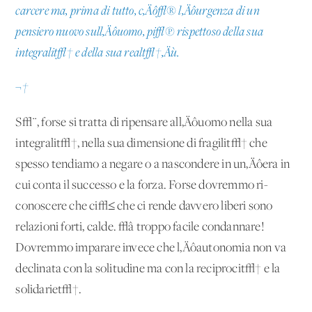
carcere ma, prima di tutto, c‚Äô√® l‚Äôurgenza di un
pensiero nuovo sull‚Äôuomo, pi√π rispettoso della sua
integralit√† e della sua realt√†‚Äù.
¬†
S√¨, forse si tratta di ripensare all‚Äôuomo nella sua
integralit√†, nella sua dimensione di fragilit√† che
spesso tendiamo a negare o a nascondere in un‚Äôera in
cui conta il successo e la forza. Forse dovremmo ri-
conoscere che ci√≤ che ci rende davvero liberi sono
relazioni forti, calde. √â troppo facile condannare!
Dovremmo imparare invece che l‚Äôautonomia non va
declinata con la solitudine ma con la reciprocit√† e la
solidariet√†.