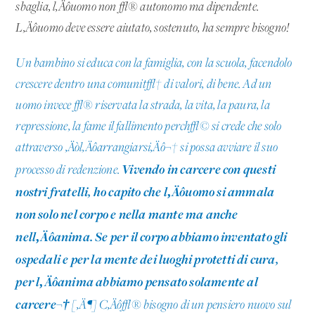
sbaglia, l‚Äôuomo non √® autonomo ma dipendente.
L‚Äôuomo deve essere aiutato, sostenuto, ha sempre bisogno!
Un bambino si educa con la famiglia, con la scuola, facendolo
crescere dentro una comunit√† di valori, di bene. Ad un
uomo invece √® riservata la strada, la vita, la paura, la
repressione, la fame il fallimento perch√© si crede che solo
attraverso ‚Äòl‚Äôarrangiarsi‚Äô¬† si possa avviare il suo
Vivendo in carcere con questi
processo di redenzione.
nostri fratelli, ho capito che l‚Äôuomo si ammala
non solo nel corpo e nella mante ma anche
nell‚Äôanima. Se per il corpo abbiamo inventato gli
ospedali e per la mente dei luoghi protetti di cura,
per l‚Äôanima abbiamo pensato solamente al
carcere¬†
[‚Ä¶] C‚Äô√® bisogno di un pensiero nuovo sul