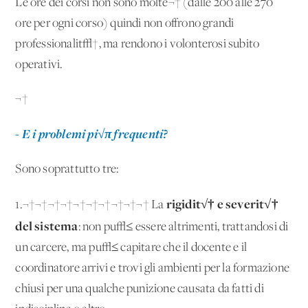
Le ore dei corsi non sono molte¬† (dalle 200 alle 270
ore per ogni corso) quindi non offrono grandi
professionalit√†, ma rendono i volonterosi subito
operativi.
¬†
- E i problemi pi√π frequenti?
Sono soprattutto tre:
rigidit√† e severit√†
1.¬†¬†¬†¬†¬†¬†¬†¬†¬†¬† La
del sistema
: non pu√≤ essere altrimenti, trattandosi di
un carcere, ma pu√≤ capitare che il docente e il
coordinatore arrivi e trovi gli ambienti per la formazione
chiusi per una qualche punizione causata da fatti di