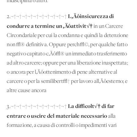
indisciplina o altro.
L‚Äôinsicurezza di
2.¬†¬†¬†¬†¬†¬†¬†¬†¬†¬†
condurre a termine un‚Äôattivit√†
in un Carcere
Circondariale per cui la condanna e quindi la detenzione
non √® definitiva. Oppure perch√©, per qualche fatto
negativo capitato c‚Äô√® un immediato trasferimento
ad altro carcere; oppure per una liberazione inaspettata;
o ancora per l‚Äôottenimento di pene alternative al
carcere o per la semilibert√† per lavoro all‚Äôesterno; e
altre cause ancora
La difficolt√† di far
3.¬†¬†¬†¬†¬†¬†¬†¬†¬†¬†
entrare o uscire del materiale necessario
alla
formazione, a causa di controlli o impedimenti vari