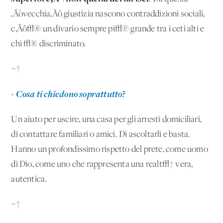
‚Äòvecchia‚Äô giustizia nascono contraddizioni sociali,
c‚Äô√® un divario sempre pi√π grande tra i ceti alti e
chi √® discriminato.
¬†
- Cosa ti chiedono soprattutto?
Un aiuto per uscire, una casa per gli arresti domiciliari,
di contattare familiari o amici. Di ascoltarli e basta.
Hanno un profondissimo rispetto del prete, come uomo
di Dio, come uno che rappresenta una realt√† vera,
autentica.
¬†