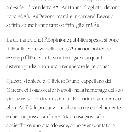
a desideri di vendetta‚Ä¶. ‚ÄúHanno sbagliato, devono
pagare!‚Äù. ‚ÄúDevono marcire in carcere! Devono
soffrire come hanno fatto soffrire gli altri!‚Äù
La domanda che l‚Äôopinione pubblica spesso si pone
√® sulla certezza della pena‚Ä¶ ma non potrebbe
essere pi√π costruttivo interrogarsi su quanto il
sistema giudiziario aiuta a recuperare le persone?
Questo si chiede d. Oliviero Bruno, cappellano del
Carcere di Poggioreale (Napoli) nella homepage del suo
sito
www.solidarity-mission.it
. E continua affermando
che c‚Äô√® la presunzione che uno nasca delinquente
e che non possa cambiare. Ma a cosa giova alla
societ√† se uno quando esce, dopo aver scontato la