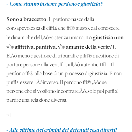
- Come stanno insieme perdono e giustizia?
Sono a braccetto
. Il perdono nasce dalla
consapevolezza di ci√≤ che √® giusto, dal conoscere
La giustizia non
le dinamiche dell‚Äôesistenza umana.
√® affittiva, punitiva, √® amante della verit√†
.
E‚Äô meno questione di tribunali e pi√π questione di
portare persone alla verit√†, all‚Äô autenticit√†. Il
perdono √® alla base di un processo di giustizia. E non
pu√≤ essere l‚Äôinverso. Il perdono √® ‚Äòdue
persone che si vogliono incontrare‚Äô, solo poi pu√≤
partire una relazione diversa.
¬†
- Alle vittime dei crimini dei detenuti cosa diresti?