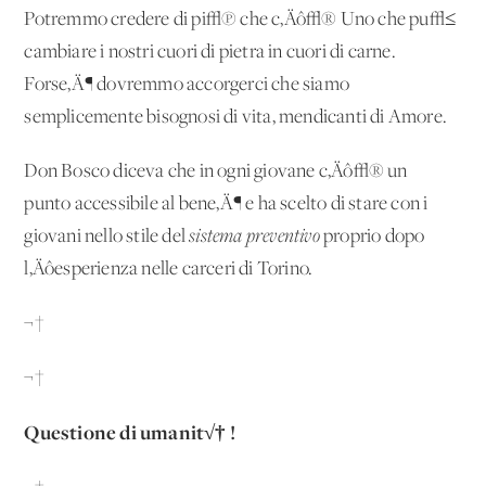
Potremmo credere di pi√π che c‚Äô√® Uno che pu√≤
cambiare i nostri cuori di pietra in cuori di carne.
Forse‚Ä¶ dovremmo accorgerci che siamo
semplicemente bisognosi di vita, mendicanti di Amore.
Don Bosco diceva che in ogni giovane c‚Äô√® un
punto accessibile al bene‚Ä¶ e ha scelto di stare con i
giovani nello stile del
sistema preventivo
proprio dopo
l‚Äôesperienza nelle carceri di Torino.
¬†
¬†
Questione di umanit√† !