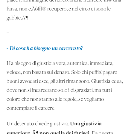
piace l‚Äôimmagine del circo: anche il carcere √® una
farsa, non c‚Äô√® recupero, e nel circo ci sono le
gabbie‚Ä¶
¬†
- Di cosa ha bisogno un carcerato?
Ha bisogno di giustizia vera, autentica, immediata,
veloce, non basata sul denaro. Solo chi pu√≤ pagare
buoni avvocati esce, gli altri rimangono. Giustizia equa,
dove non si incarcerano solo i disgraziati, ma tutti
coloro che non stanno alle regole, se vogliamo
contemplare il carcere.
Una giustizia
Un detenuto chiede giustizia.
superiore‚Ä¶ non quella dei farisei
. Da questa