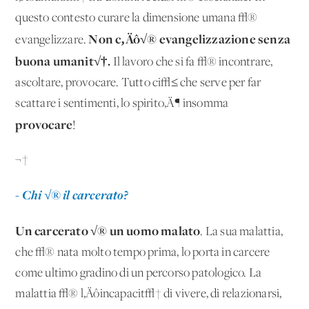
questo contesto curare la dimensione umana √®
Non c‚Äô√® evangelizzazione senza
evangelizzare.
buona umanit√†.
Il lavoro che si fa √® incontrare,
ascoltare, provocare. Tutto ci√≤ che serve per far
scattare i sentimenti, lo spirito‚Ä¶ insomma
provocare
!
¬†
- Chi √® il carcerato?
Un carcerato √® un uomo mal
ato
. La sua malattia,
che √® nata molto tempo prima, lo porta in carcere
come ultimo gradino di un percorso patologico. La
malattia √® l‚Äôincapacit√† di vivere, di relazionarsi,