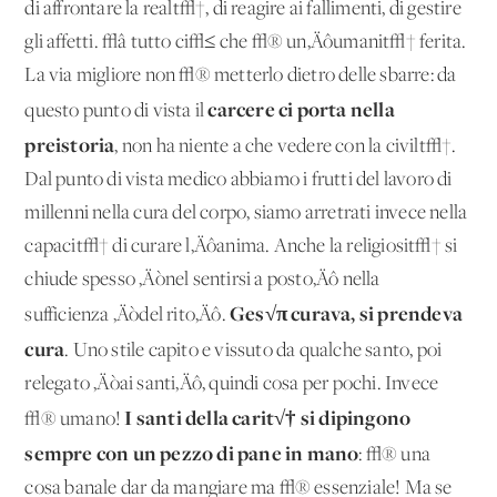
di affrontare la realt√†, di reagire ai fallimenti, di gestire
gli affetti. √â tutto ci√≤ che √® un‚Äôumanit√† ferita.
La via migliore non √® metterlo dietro delle sbarre: da
carcere ci porta nella
questo punto di vista il
preistoria
, non ha niente a che vedere con la civilt√†.
Dal punto di vista medico abbiamo i frutti del lavoro di
millenni nella cura del corpo, siamo arretrati invece nella
capacit√† di curare l‚Äôanima. Anche la religiosit√† si
chiude spesso ‚Äònel sentirsi a posto‚Äô nella
Ges√π curava, si prendeva
sufficienza ‚Äòdel rito‚Äô.
cura
. Uno stile capito e vissuto da qualche santo, poi
relegato ‚Äòai santi‚Äô, quindi cosa per pochi. Invece
I santi della carit√† si dipingono
√® umano!
sempre con un pezzo di pane in mano
: √® una
cosa banale dar da mangiare ma √® essenziale! Ma se