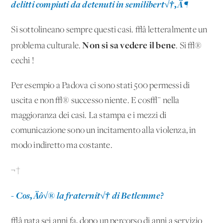
delitti compiuti da detenuti in semilibert√†‚Ä¶
Si sottolineano sempre questi casi. √â letteralmente un
Non si sa vedere il bene
problema culturale.
. Si √®
cechi !
Per esempio a Padova ci sono stati 500 permessi di
uscita e non √® successo niente. E cos√¨ nella
maggioranza dei casi. La stampa e i mezzi di
comunicazione sono un incitamento alla violenza, in
modo indiretto ma costante.
¬†
- Cos‚Äô√® la fraternit√† di Betlemme?
√â nata sei anni fa, dopo un percorso di anni a servizio