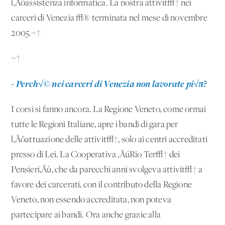
l‚Äôassistenza informatica. La nostra attivit√† nei
carceri di Venezia √® terminata nel mese di novembre
2005.¬†
¬†
- Perch√© nei carceri di Venezia non lavorate pi√π?
I corsi si fanno ancora. La Regione Veneto, come ormai
tutte le Regioni Italiane, apre i bandi di gara per
l‚Äôattuazione delle attivit√†, solo ai centri accreditati
presso di Lei. La Cooperativa ‚ÄúRio Ter√† dei
Pensieri‚Äù, che da parecchi anni svolgeva attivit√† a
favore dei carcerati, con il contributo della Regione
Veneto, non essendo accreditata, non poteva
partecipare ai bandi. Ora anche grazie alla