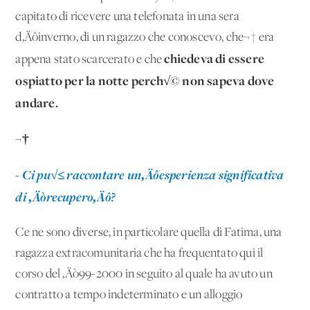
capitato di ricevere una telefonata in una sera
d‚Äôinverno, di un ragazzo che conoscevo, che¬† era
chiedeva di essere
appena stato scarcerato e che
ospiatto per la notte perch√© non sapeva dove
andare.
¬†
- Ci pu√≤ raccontare un‚Äôesperienza significativa
di ‚Äòrecupero‚Äô?
Ce ne sono diverse, in particolare quella di Fatima, una
ragazza extracomunitaria che ha frequentato qui il
corso del ‚Äò99-2000 in seguito al quale ha avuto un
contratto a tempo indeterminato e un alloggio