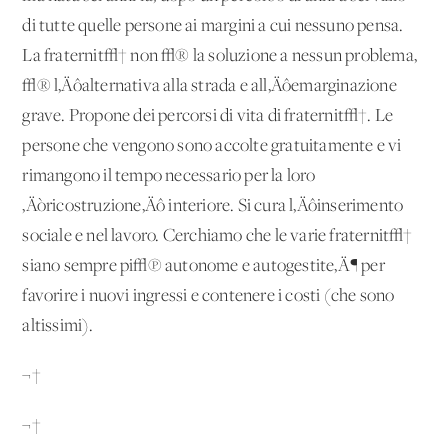
di tutte quelle persone ai margini a cui nessuno pensa.
La fraternit√† non √® la soluzione a nessun problema,
√® l‚Äôalternativa alla strada e all‚Äôemarginazione
grave. Propone dei percorsi di vita di fraternit√†. Le
persone che vengono sono accolte gratuitamente e vi
rimangono il tempo necessario per la loro
‚Äòricostruzione‚Äô interiore. Si cura l‚Äôinserimento
sociale e nel lavoro. Cerchiamo che le varie fraternit√†
siano sempre pi√π autonome e autogestite‚Ä¶ per
favorire i nuovi ingressi e contenere i costi (che sono
altissimi).
¬†
¬†