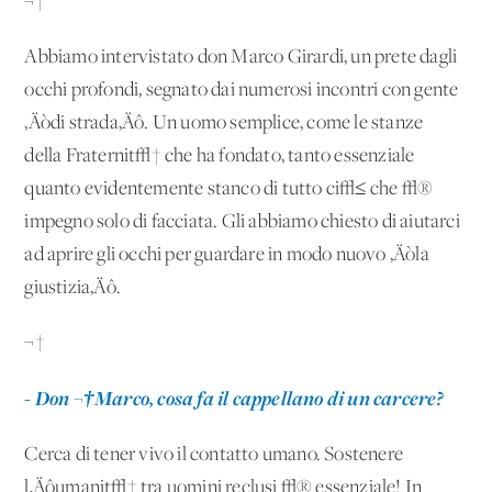
¬†
Abbiamo intervistato don Marco Girardi, un prete dagli
occhi profondi, segnato dai numerosi incontri con gente
‚Äòdi strada‚Äô. Un uomo semplice, come le stanze
della Fraternit√† che ha fondato, tanto essenziale
quanto evidentemente stanco di tutto ci√≤ che √®
impegno solo di facciata. Gli abbiamo chiesto di aiutarci
ad aprire gli occhi per guardare in modo nuovo ‚Äòla
giustizia‚Äô.
¬†
- Don ¬†Marco, cosa fa il cappellano di un carcere?
Cerca di tener vivo il contatto umano. Sostenere
l‚Äôumanit√† tra uomini reclusi √® essenziale! In