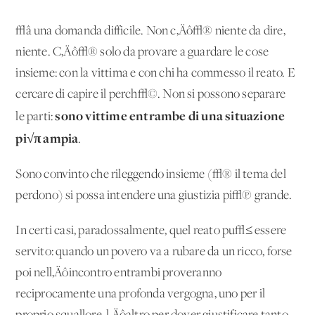
√â una domanda difficile. Non c‚Äô√® niente da dire,
niente. C‚Äô√® solo da provare a guardare le cose
insieme: con la vittima e con chi ha commesso il reato. E
cercare di capire il perch√©. Non si possono separare
sono vittime entrambe di una situazione
le parti:
pi√π ampia
.
Sono convinto che rileggendo insieme (√® il tema del
perdono) si possa intendere una giustizia pi√π grande.
In certi casi, paradossalmente, quel reato pu√≤ essere
servito: quando un povero va a rubare da un ricco, forse
poi nell‚Äôincontro entrambi proveranno
reciprocamente una profonda vergogna, uno per il