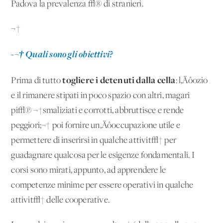
Padova la prevalenza √® di stranieri.
¬†
-¬† Quali sono gli obiettivi?
togliere i detenuti dalla cella
Prima di tutto
: l‚Äôozio
e il rimanere stipati in poco spazio con altri, magari
pi√π ¬†smaliziati e corrotti, abbruttisce e rende
peggiori;¬† poi fornire un‚Äôoccupazione utile e
permettere di inserirsi in qualche attivit√† per
guadagnare qualcosa per le esigenze fondamentali. I
corsi sono mirati, appunto, ad apprendere le
competenze minime per essere operativi in qualche
attivit√† delle cooperative.