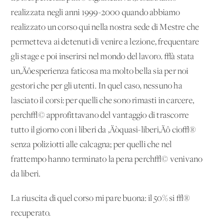
realizzata negli anni 1999-2000 quando abbiamo
realizzato un corso qui nella nostra sede di Mestre che
permetteva ai detenuti di venire a lezione, frequentare
gli stage e poi inserirsi nel mondo del lavoro. √à stata
un‚Äôesperienza faticosa ma molto bella sia per noi
gestori che per gli utenti. In quel caso, nessuno ha
lasciato il corsi: per quelli che sono rimasti in carcere,
perch√© approfittavano del vantaggio di trascorre
tutto il giorno con i liberi da ‚Äòquasi-liberi‚Äô cio√®
senza poliziotti alle calcagna; per quelli che nel
frattempo hanno terminato la pena perch√© venivano
da liberi.
La riuscita di quel corso mi pare buona: il 50% si √®
recuperato.