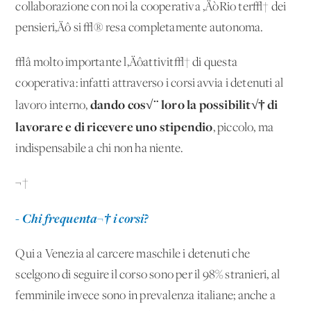
collaborazione con noi la cooperativa ‚ÄòRio ter√† dei
pensieri‚Äô si √® resa completamente autonoma.
√â molto importante l‚Äôattivit√† di questa
cooperativa: infatti attraverso i corsi avvia i detenuti al
dando cos√¨ loro la possibilit√† di
lavoro interno,
lavorare e di ricevere uno stipendio
, piccolo, ma
indispensabile a chi non ha niente.
¬†
- Chi frequenta¬† i corsi?
Qui a Venezia al carcere maschile i detenuti che
scelgono di seguire il corso sono per il 98% stranieri, al
femminile invece sono in prevalenza italiane; anche a