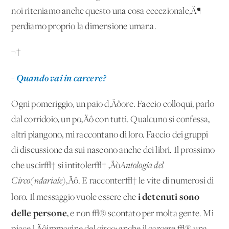
noi riteniamo anche questo una cosa eccezionale‚Ä¶
perdiamo proprio la dimensione umana.
¬†
- Quando vai in carcere?
Ogni pomeriggio, un paio d‚Äôore. Faccio colloqui, parlo
dal corridoio, un po‚Äô con tutti. Qualcuno si confessa,
altri piangono, mi raccontano di loro. Faccio dei gruppi
di discussione da sui nascono anche dei libri. Il prossimo
che uscir√† si intitoler√† ‚Äò
Antologia del
Circo(ndariale)
‚Äô. E racconter√† le vite di numerosi di
i detenuti sono
loro. Il messaggio vuole essere che
delle persone
, e non √® scontato per molta gente. Mi