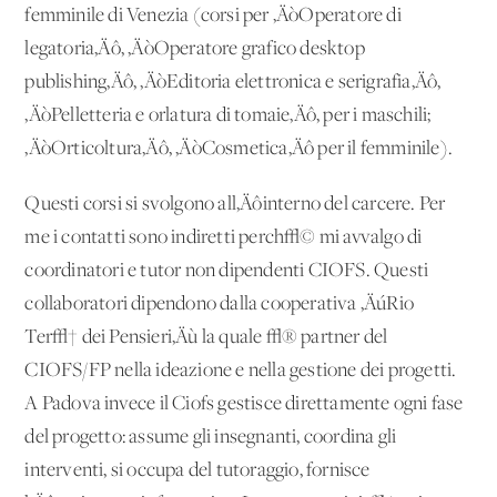
femminile di Venezia (corsi per ‚ÄòOperatore di
legatoria‚Äô, ‚ÄòOperatore grafico desktop
publishing‚Äô, ‚ÄòEditoria elettronica e serigrafia‚Äô,
‚ÄòPelletteria e orlatura di tomaie‚Äô, per i maschili;
‚ÄòOrticoltura‚Äô, ‚ÄòCosmetica‚Äô per il femminile).
Questi corsi si svolgono all‚Äôinterno del carcere. Per
me i contatti sono indiretti perch√© mi avvalgo di
coordinatori e tutor non dipendenti CIOFS. Questi
collaboratori dipendono dalla cooperativa ‚ÄúRio
Ter√† dei Pensieri‚Äù la quale √® partner del
CIOFS/FP nella ideazione e nella gestione dei progetti.
A Padova invece il Ciofs gestisce direttamente ogni fase
del progetto: assume gli insegnanti, coordina gli
interventi, si occupa del tutoraggio, fornisce