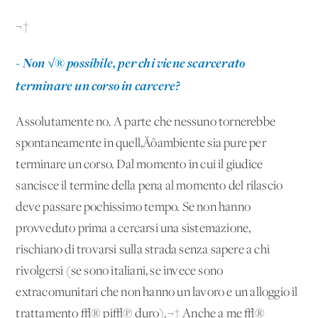
¬†
- Non √® possibile, per chi viene scarcerato
terminare un corso in carcere?
Assolutamente no. A parte che nessuno tornerebbe
spontaneamente in quell‚Äôambiente sia pure per
terminare un corso. Dal momento in cui il giudice
sancisce il termine della pena al momento del rilascio
deve passare pochissimo tempo. Se non hanno
provveduto prima a cercarsi una sistemazione,
rischiano di trovarsi sulla strada senza sapere a chi
rivolgersi (se sono italiani, se invece sono
extracomunitari che non hanno un lavoro e un alloggio il
trattamento √® pi√π duro).¬† Anche a me √®