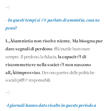
¬†
- In questi tempi si √® parlato di amnistia, cosa ne
pensi?
L‚Äôamnistia non risolve niente. Ma bisogna pur
dare segnali di perdono
. √â inutile bastonare
la capacit√† di
sempre. Il perdono, la fiducia,
riscommettere nella societ√† non nascono
all‚Äôimprovviso
. Devono partire delle politiche
sociali pi√π responsabili.
¬†
-I giornali hanno dato risalto in questo periodo a