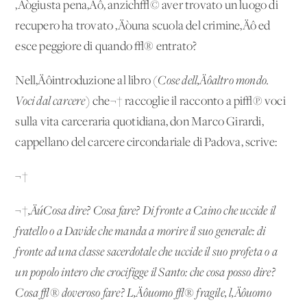
‚Äògiusta pena‚Äô, anzich√© aver trovato un luogo di
recupero ha trovato ‚Äòuna scuola del crimine‚Äô ed
esce peggiore di quando √® entrato?
Nell‚Äôintroduzione al libro (
Cose dell‚Äôaltro mondo.
Voci dal carcere
) che¬† raccoglie il racconto a pi√π voci
sulla vita carceraria quotidiana, don Marco Girardi,
cappellano del carcere circondariale di Padova, scrive:
¬†
¬†
‚ÄúCosa dire? Cosa fare? Di fronte a Caino che uccide il
fratello o a Davide che manda a morire il suo generale: di
fronte ad una classe sacerdotale che uccide il suo profeta o a
un popolo intero che crocifigge il Santo: che cosa posso dire?
Cosa √® doveroso fare? L‚Äôuomo √® fragile, l‚Äôuomo