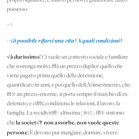
proprio squallore, l‚Äôaltro per dover giustificare tanto
possesso.
¬†
- √â possibile rifarsi una vita? A quali condizioni?
√â durissimo
! Ci vuole un contesto sociale e familiare
che sostenga molto. √â un prezzo duplice quello che
viene pagato: prima quello della detenzione,
quantificato in anni, e poi quello dell‚Äôinserimento, che
√® un prezzo enorme, si porta sempre il marchio di ex-
detenuto, e ci√≤ condiziona le relazioni, il lavoro, la
famiglia. La recidivit√† altissima (80%) √® sintomo
la societ√† non assorbe, non vuole queste
che
persone.
E devono pur mangiare, dormire, vivere.