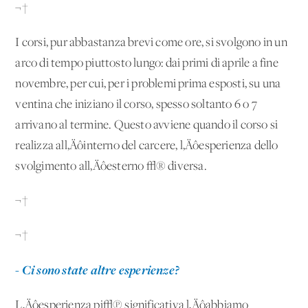
¬†
I corsi, pur abbastanza brevi come ore, si svolgono in un
arco di tempo piuttosto lungo: dai primi di aprile a fine
novembre, per cui, per i problemi prima esposti, su una
ventina che iniziano il corso, spesso soltanto 6 o 7
arrivano al termine. Questo avviene quando il corso si
realizza all‚Äôinterno del carcere, l‚Äôesperienza dello
svolgimento all‚Äôesterno √® diversa.
¬†
¬†
- Ci sono state altre esperienze?
L‚Äôesperienza pi√π significativa l‚Äôabbiamo