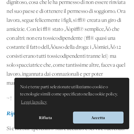
dignitoso, cosa che le ha permesso di non essere rinviata
nel suo paese e di ottenere il permesso di soggiorno. Ora
lavora, segue felicemente i figli, si √® creata un giro di
amicizie. Con lei √® stato ‚Äòpi√π semplice‚Äô che
con altri: non era tossicodipendente (√® quasi una
costante il fatto dell‚Äôuso della droga: i ‚Äòmiei‚Äô 12
corsisti erano tutti tossicodipendenti tranne lei) ma
solo spacciatrice che, come tantissime altre, faceva quel
lavoro, ingannata dai connazionali e per poter
mantenere la famiglia.
Noi e terze parti selezionate utilizziamo cookie o
tecnologie simili come specificato nella cookie policy.
¬†
Leggi la policy
Ripeterebbe le esperienze fatte fin‚Äôora?
Rifiuta
Accetta
Si e no. S√¨, perch√© stare accanto e servire i detenuti