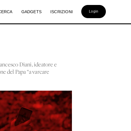
CERCA
GADGETS
ISCRIZIONI
Login
rancesco Diani, ideatore e
ione del Papa “a varcare