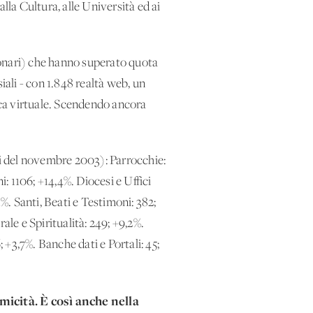
lla Cultura, alle Università ed ai
sionari) che hanno superato quota
iali - con 1.848 realtà web, un
fica virtuale. Scendendo ancora
ti del novembre 2003): Parrocchie:
i: 1106; +14,4%. Diocesi e Uffici
,1%. Santi, Beati e Testimoni: 382;
ale e Spiritualità: 249; +9,2%.
+3,7%. Banche dati e Portali: 45;
micità. È così anche nella