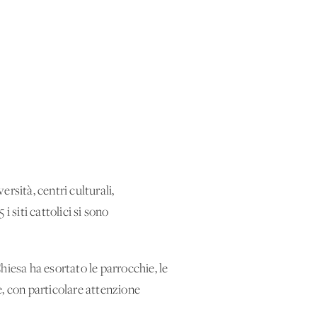
versità, centri culturali,
i siti cattolici si sono
Chiesa
ha esortato le parrocchie, le
e, con particolare attenzione