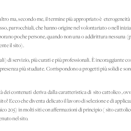
tro ma, secondo me, il termine più appropriato è 'eterogeneità'. D
esso, parrocchiali, che hanno origine nel volontariato o nell'inizia
laborano poche persone, quando non una o addirittura nessuna (
te il sito).
tali) di servizio, più curati e più professionali. È incoraggiante 
presenza più studiate. Corrispondono a progetti più solidi e son
à dei contenuti' deriva dalla caratteristica di 'sito cattolico', o
sito? Ecco che diventa delicato il lavoro di selezione e di applicaz
ico 205) in molti siti con affermazioni di principio ('sito cattol
nuto nel sito.