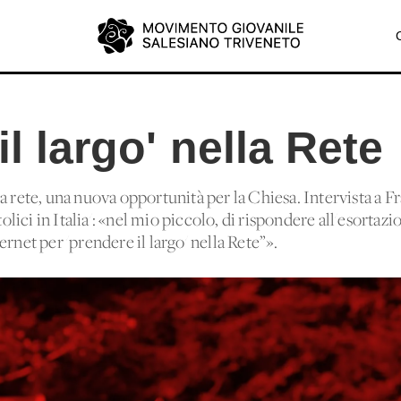
il largo' nella Rete
a rete, una nuova opportunità per la Chiesa. Intervista a F
tolici in Italia': «nel mio piccolo, di rispondere all'esortaz
rnet per 'prendere il largo' nella Rete”».