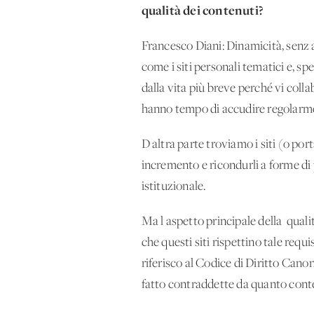
qualità dei contenuti?
Francesco Diani: Dinamicità, senz'al
come i siti personali tematici e, sp
dalla vita più breve perché vi col
hanno tempo di accudire regolarmen
D'altra parte troviamo i siti (o por
incremento e ricondurli a forme di 
istituzionale.
Ma l'aspetto principale della 'qualit
che questi siti rispettino tale requi
riferisco al Codice di Diritto Canon
fatto contraddette da quanto conte