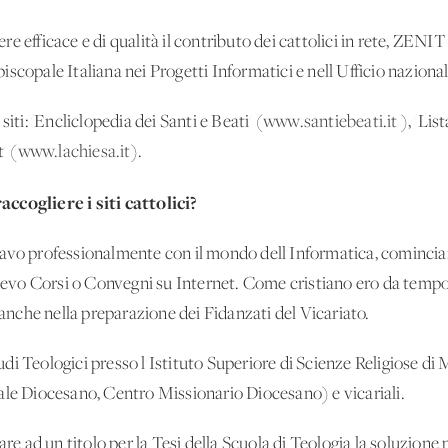
e efficace e di qualità il contributo dei cattolici in rete, ZENI
scopale Italiana nei Progetti Informatici e nell'Ufficio naziona
iti: 'Encliclopedia dei Santi e Beati' (
www.santiebeati.it
), 'List
' (
www.lachiesa.it
).
ccogliere i siti cattolici?
avo professionalmente con il mondo dell'Informatica, cominciai
olgevo Corsi o Convegni su Internet. Come cristiano ero da temp
 anche nella preparazione dei Fidanzati del Vicariato.
di Teologici presso l'Istituto Superiore di Scienze Religiose d
ale Diocesano, Centro Missionario Diocesano) e vicariali.
ad un titolo per la Tesi della Scuola di Teologia la soluzione 