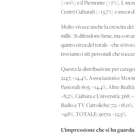
(+10%) e il Piemonte (+7%). L'increm
Centri Culturali (+15,7%) e ancor di
Molto vivace anche la crescita dei 
mille. Si difendono bene, ma con un 
quinto circa del totale - che si tr
troviamo i siti personali che tocca
Questa la distribuzione per categor
2147; +14,4%. Associazioni e Movimen
Pastorali: 605; +14,4%. Altre Realtà:
+8,2%. Cultura e Università: 368; +1
Radio e TV Cattoliche: 72; +18,0%. 
+9,8%. TOTALE: 9070; +12,5%.
L’impressione che si ha guardand