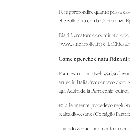
Per approfondire quanto possa esser
che collabora con la Conferenza Epi
Diani è creatore e coordinatore dei s
(
www.siticattolici.it
) e 'LaChiesa.it
Come e perché è nata l'idea di ra
Francesco Diani: Nel 1996/97 lavor
arrivo in Italia, frequentavo e sv
agli Adulti della Parrocchia, quindi
Parallelamente procedevo negli Stu
realtà diocesane (Consiglio Pastor
Quando venne il momento di pensare 