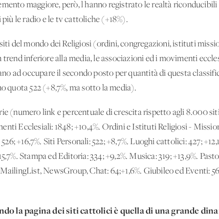
ento maggiore, però, l'hanno registrato le realtà riconducibili a
 più le radio e le tv cattoliche (+18%).
siti del mondo dei Religiosi (ordini, congregazioni, istituti mis
trend inferiore alla media, le associazioni ed i movimenti eccles
ovano ad occupare il secondo posto per quantità di questa classi
no quota 522 (+8,7%, ma sotto la media).
ie (numero link e percentuale di crescita rispetto agli 8.000 si
ti Ecclesiali: 1848; +10,4%. Ordini e Istituti Religiosi - Mission
 526; +16,7%. Siti Personali: 522; +8,7%. Luoghi cattolici: 427; +12
5,7%. Stampa ed Editoria: 334; +9,2%. Musica: 319; +13,9%. Pastor
MailingList, NewsGroup, Chat: 64;+1,6%. Giubileo ed Eventi: 56; 
o la pagina dei siti cattolici è quella di una grande dina