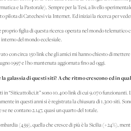
matica e la Pastorale). Sempre per la Tesi, a livello sperimentale
 pilota di Catechesi via Internet. Ed iniziai la ricerca per vede
ia' è proprio figlia di questa ricerca operata nel mondo telematico
l'interno del mondo ecclesiale.
ato con circa 150 link che gli amici mi hanno chiesto di mettere 
 giugno 1997 e l'ho mantenuta aggiornata fino ad oggi.
la galassia di questi siti? A che ritmo crescono ed in quali
ti in “Siticattolici.it” sono 10.400 link di cui 9.070 funzionanti. L
mente in questi anni si è registrata la chiusura di 1.300 siti. Sono 
se ne contano 2.147, quasi un quarto del totale.
mbardia (459), quella che cresce di più è la Sicilia (+24%), ment