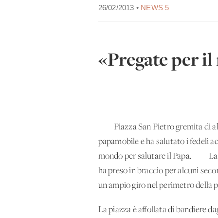
26/02/2013 •
NEWS 5
«Pregate per i
Piazza San Pietro gremita di alme
papamobile e ha salutato i fedeli a
mondo per salutare il Papa. La pa
ha preso in braccio per alcuni seco
un ampio giro nel perimetro della 
La piazza è affollata di bandiere d