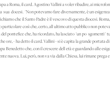
a a Roma, il card. Agostino Vallini a voler ribadire, ai microfoni
la 'sua' docesi. "Non potevamo fare diversamente, è un'esigenza d
ichiamo che il Santo Padre è il vescovo di questa diocesi. Roma,
to particolare così che, certo, all'ultimo atto pubblico non pot
 del pontefice che, ha ricordato, ha lasciato "un po' sgomenti" t
e ore, - ha detto il card. Vallini - si è capita la grande portata d
apa Benedetto che, con il crescere dell'età e guardando alle esig
e nuova. Lui, però, non va via dalla Chiesa, lui rimane prega e 