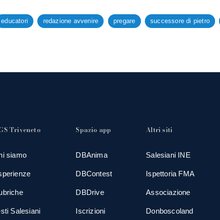
educatori
redazione avvenire
pregare
successore di pietro
GS Triveneto
Spazio app
Altri siti
hi siamo
DBAnima
Salesiani INE
sperienze
DBContest
Ispettoria FMA
ubriche
DBDrive
Associazione
sti Salesiani
Iscrizioni
Donboscoland