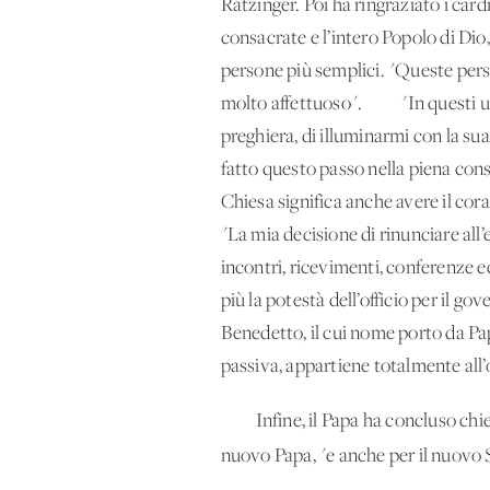
Ratzinger. Poi ha ringraziato i cardi
consacrate e l’intero Popolo di Dio,
persone più semplici. "Queste person
molto affettuoso". "In questi ulti
preghiera, di illuminarmi con la sua
fatto questo passo nella piena con
Chiesa significa anche avere il cor
"La mia decisione di rinunciare all’
incontri, ricevimenti, conferenze 
più la potestà dell’officio per il go
Benedetto, il cui nome porto da Papa
passiva, appartiene totalmente all’
Infine, il Papa ha concluso chieden
nuovo Papa, "e anche per il nuovo 