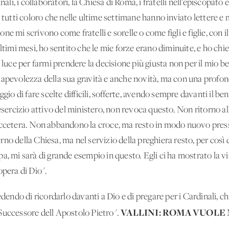
nali, i collaboratori, la Chiesa di Roma, i fratelli nell’episcopato 
 tutti coloro che nelle ultime settimane hanno inviato lettere e m
e mi scrivono come fratelli e sorelle o come figli e figlie, con i
mi mesi, ho sentito che le mie forze erano diminuite, e ho chies
 luce per farmi prendere la decisione più giusta non per il mio b
sapevolezza della sua gravità e anche novità, ma con una profo
aggio di fare scelte difficili, sofferte, avendo sempre davanti il
esercizio attivo del ministero, non revoca questo. Non ritorno alla
eccetera. Non abbandono la croce, ma resto in modo nuovo press
verno della Chiesa, ma nel servizio della preghiera resto, per così 
, mi sarà di grande esempio in questo. Egli ci ha mostrato la via
opera di Dio".
do di ricordarlo davanti a Dio e di pregare per i Cardinali, chi
VALLINI: ROMA VUOLE
Successore dell'Apostolo Pietro".