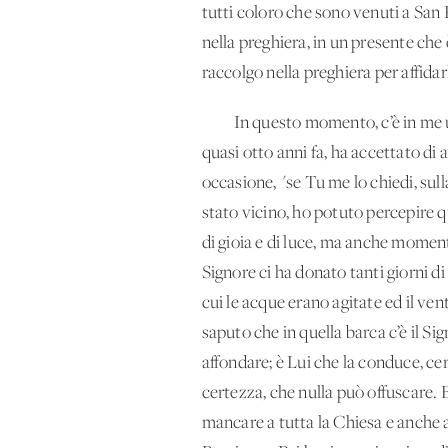
tutti coloro che sono venuti a San P
nella preghiera, in un presente che 
raccolgo nella preghiera per affidarl
In questo momento, c’è in me una g
quasi otto anni fa, ha accettato di 
occasione, "se Tu me lo chiedi, sull
stato vicino, ho potuto percepire 
di gioia e di luce, ma anche momenti
Signore ci ha donato tanti giorni di
cui le acque erano agitate ed il ve
saputo che in quella barca c’è il Si
affondare; è Lui che la conduce, ce
certezza, che nulla può offuscare. 
mancare a tutta la Chiesa e anche 