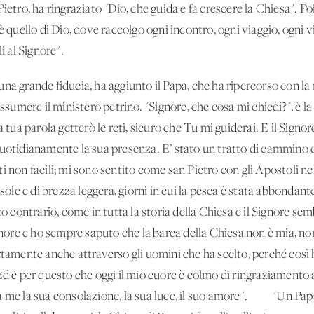
ietro, ha ringraziato "Dio, che guida e fa crescere la Chiesa". Poi
è quello di Dio, dove raccolgo ogni incontro, ogni viaggio, ogni vi
i al Signore".
rande fiducia, ha aggiunto il Papa, che ha ripercorso con la m
assumere il ministero petrino. "Signore, che cosa mi chiedi?", è l
a tua parola getterò le reti, sicuro che Tu mi guiderai. E il Sign
quotidianamente la sua presenza. E’ stato un tratto di cammino
 non facili; mi sono sentito come san Pietro con gli Apostoli nella
 sole e di brezza leggera, giorni in cui la pesca è stata abbondan
nto contrario, come in tutta la storia della Chiesa e il Signore
gnore e ho sempre saputo che la barca della Chiesa non è mia, non
rtamente anche attraverso gli uomini che ha scelto, perché così 
Ed è per questo che oggi il mio cuore è colmo di ringraziamento
a me la sua consolazione, la sua luce, il suo amore". "Un Papa