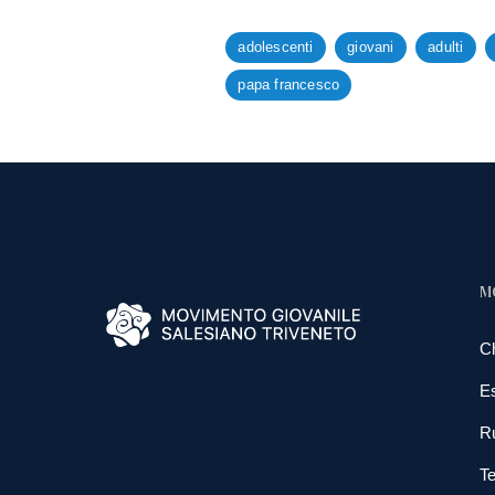
adolescenti
giovani
adulti
papa francesco
M
C
E
R
Te