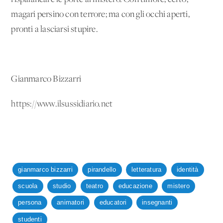
magari persino con terrore; ma con gli occhi aperti,
pronti a lasciarsi stupire.
Gianmarco Bizzarri
https://www.ilsussidiario.net
gianmarco bizzarri
pirandello
letteratura
identità
scuola
studio
teatro
educazione
mistero
persona
animatori
educatori
insegnanti
studenti