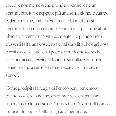
tocco, e non me ne viene più né un pensiero né un
sentimento, forse neppure più una sensazione; le guardo
e, dentro di me, i miei stessi pensieri, i miei stessi
sentimenti, sono come ombre lontane. E puoi dire allora
ch’io sto vivendo una vita cosciente? E quando credi
d’esserti fatta una coscienza e hai stabilito che ogni cosa
è così o così, ci vuol così poco a farti riconoscere che
questa tua coscienza era fondata su nulla, e hai un bel
tenerti fermo a tutte le tue certezze di prima; dove
sono?”.
Come precipita la reggia di Penteo per il terremoto
divino, così crollano inesorabilmente le costruzioni
umane sotto le scosse dell’imprevisto. Davanti all’uomo
si apre allora una scelta tragica: dimenticare,