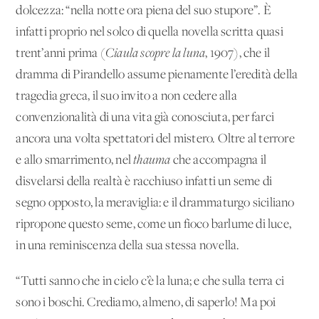
dolcezza: “nella notte ora piena del suo stupore”. È
infatti proprio nel solco di quella novella scritta quasi
trent’anni prima (
Ciaula scopre la luna
, 1907), che il
dramma di Pirandello assume pienamente l’eredità della
tragedia greca, il suo invito a non cedere alla
convenzionalità di una vita già conosciuta, per farci
ancora una volta spettatori del mistero. Oltre al terrore
e allo smarrimento, nel
thauma
che accompagna il
disvelarsi della realtà è racchiuso infatti un seme di
segno opposto, la meraviglia: e il drammaturgo siciliano
ripropone questo seme, come un fioco barlume di luce,
in una reminiscenza della sua stessa novella.
“Tutti sanno che in cielo c’è la luna; e che sulla terra ci
sono i boschi. Crediamo, almeno, di saperlo! Ma poi