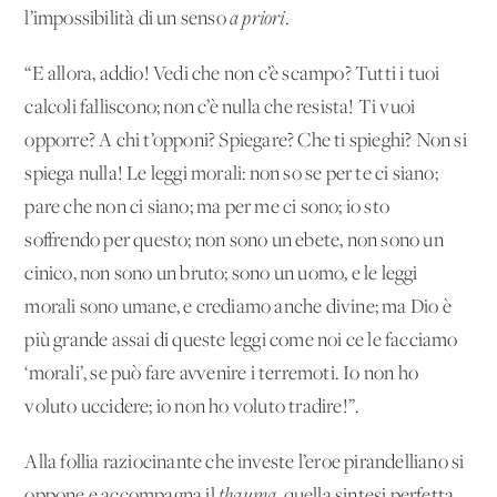
l’impossibilità di un senso
a priori
.
“E allora, addio! Vedi che non c’è scampo? Tutti i tuoi
calcoli falliscono; non c’è nulla che resista! Ti vuoi
opporre? A chi t’opponi? Spiegare? Che ti spieghi? Non si
spiega nulla! Le leggi morali: non so se per te ci siano;
pare che non ci siano; ma per me ci sono; io sto
soffrendo per questo; non sono un ebete, non sono un
cinico, non sono un bruto; sono un uomo, e le leggi
morali sono umane, e crediamo anche divine; ma Dio è
più grande assai di queste leggi come noi ce le facciamo
‘morali’, se può fare avvenire i terremoti. Io non ho
voluto uccidere; io non ho voluto tradire!”.
Alla follia raziocinante che investe l’eroe pirandelliano si
oppone e accompagna il
thauma
, quella sintesi perfetta