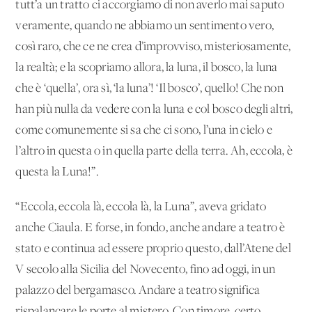
tutt’a un tratto ci accorgiamo di non averlo mai saputo
veramente, quando ne abbiamo un sentimento vero,
così raro, che ce ne crea d’improvviso, misteriosamente,
la realtà; e la scopriamo allora, la luna, il bosco, la luna
che è ‘quella’, ora sì, ‘la luna’! ‘Il bosco’, quello! Che non
han più nulla da vedere con la luna e col bosco degli altri,
come comunemente si sa che ci sono, l’una in cielo e
l’altro in questa o in quella parte della terra. Ah, eccola, è
questa la Luna!”.
“Eccola, eccola là, eccola là, la Luna”, aveva gridato
anche Ciaula. E forse, in fondo, anche andare a teatro è
stato e continua ad essere proprio questo, dall’Atene del
V secolo alla Sicilia del Novecento, fino ad oggi, in un
palazzo del bergamasco. Andare a teatro significa
rispalancare le porte al mistero. Con timore, certo,