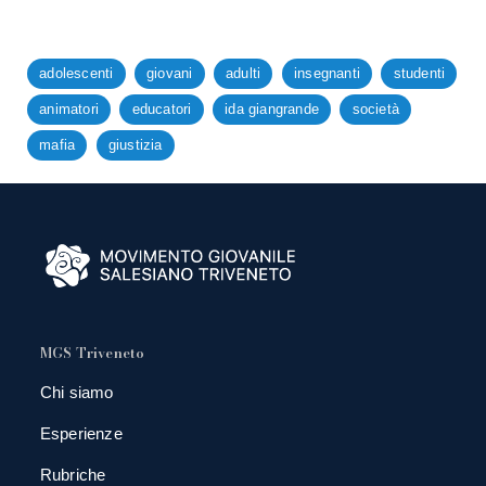
adolescenti
giovani
adulti
insegnanti
studenti
animatori
educatori
ida giangrande
società
mafia
giustizia
MGS Triveneto
Chi siamo
Esperienze
Rubriche