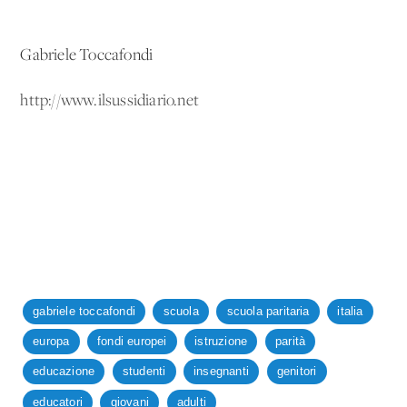
Gabriele Toccafondi
http://www.ilsussidiario.net
gabriele toccafondi
scuola
scuola paritaria
italia
europa
fondi europei
istruzione
parità
educazione
studenti
insegnanti
genitori
educatori
giovani
adulti