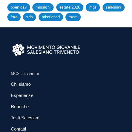
open day
missioni
estate 2026
mgs
salesiani
fma
sdb
missionari
meet
MGS Triveneto
Chi siamo
Esperienze
Rubriche
Testi Salesiani
Contatti