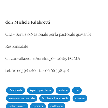
don Michele Falabretti
CEI - Servizio Nazionale per la pastorale giovanile
Responsabile
Circonvallazione Aurelia, 50 - 00165 ROMA
tel. 06 66398 480 – fax 06 66 398 418
Pastorale
Aperti per ferie
estate
cei
servizio nazionale
Michele Falabretti
chiesa
volontariato
giovani
cattolica