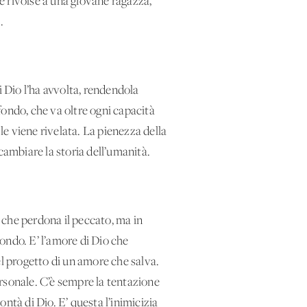
le rivolse a una giovane ragazza,
.
i Dio l’ha avvolta, rendendola
fondo, che va oltre ogni capacità
le viene rivelata. La pienezza della
cambiare la storia dell’umanità.
 che perdona il peccato, ma in
ondo. E’ l’amore di Dio che
nel progetto di un amore che salva.
rsonale. C’è sempre la tentazione
ntà di Dio. E’ questa l’inimicizia