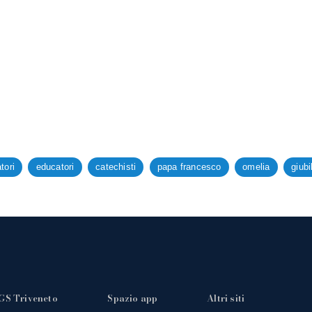
tori
educatori
catechisti
papa francesco
omelia
giubi
GS Triveneto
Spazio app
Altri siti