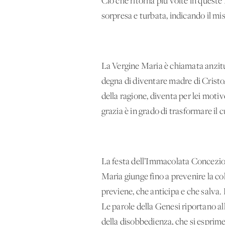
Ciò che ritorna più volte in queste 
sorpresa e turbata, indicando il mis
La Vergine Maria è chiamata anzitut
degna di diventare madre di Cristo.
della ragione, diventa per lei motiv
grazia è in grado di trasformare il
La festa dell’Immacolata Concezion
Maria giunge fino a prevenire la c
previene, che anticipa e che salva. 
Le parole della Genesi riportano a
della disobbedienza, che si esprime