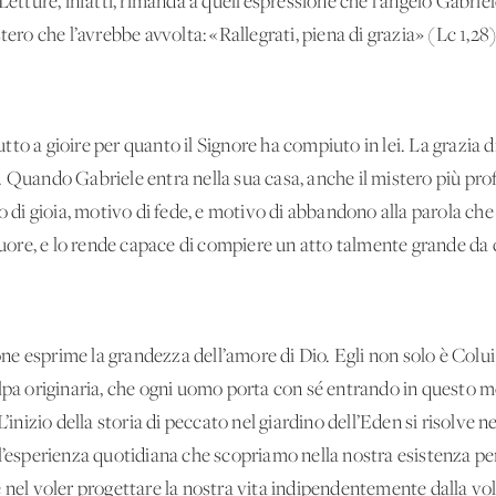
Letture, infatti, rimanda a quell’espressione che l’angelo Gabrie
tero che l’avrebbe avvolta: «Rallegrati, piena di grazia» (Lc 1,28)
to a gioire per quanto il Signore ha compiuto in lei. La grazia d
 Quando Gabriele entra nella sua casa, anche il mistero più pro
o di gioia, motivo di fede, e motivo di abbandono alla parola che 
 cuore, e lo rende capace di compiere un atto talmente grande da 
e esprime la grandezza dell’amore di Dio. Egli non solo è Colui
olpa originaria, che ogni uomo porta con sé entrando in questo m
L’inizio della storia di peccato nel giardino dell’Eden si risolve 
ll’esperienza quotidiana che scopriamo nella nostra esistenza pe
 nel voler progettare la nostra vita indipendentemente dalla volo