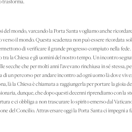
to trasforma.
cesi del mondo, varcando la Porta Santa vogliamo anche ricordare
ono verso il mondo. Questa scadenza non può essere ricordata so
permettono di verificare il grande progresso compiuto nella fede. 
 tra la Chiesa e gli uomini del nostro tempo. Un incontro segnat
lle secche che per molti anni l’avevano rinchiusa in sé stessa, p
 di un percorso per andare incontro ad ogni uomo là dove vive: ne
na, là la Chiesa è chiamata a raggiungerla per portare la gioia d
sionaria, dunque, che dopo questi decenni riprendiamo con la st
rtura e ci obbliga a non trascurare lo spirito emerso dal Vatican
ione del Concilio. Attraversare oggi la Porta Santa ci impegni a 