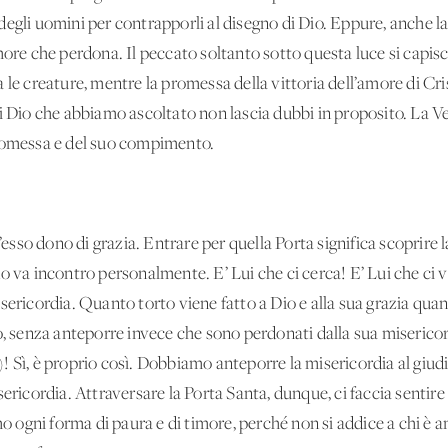
egli uomini per contrapporli al disegno di Dio. Eppure, anche la
more che perdona. Il peccato soltanto sotto questa luce si capisc
 le creature, mentre la promessa della vittoria dell’amore di Cri
di Dio che abbiamo ascoltato non lascia dubbi in proposito. La V
promessa e del suo compimento.
so dono di grazia. Entrare per quella Porta significa scoprire l
o va incontro personalmente. E’ Lui che ci cerca! E’ Lui che ci 
sericordia. Quanto torto viene fatto a Dio e alla sua grazia quan
o, senza anteporre invece che sono perdonati dalla sua miserico
Sì, è proprio così. Dobbiamo anteporre la misericordia al giudizi
ericordia. Attraversare la Porta Santa, dunque, ci faccia sentire
gni forma di paura e di timore, perché non si addice a chi è am