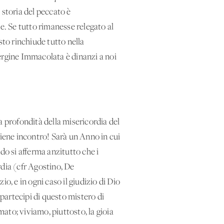
 storia del peccato è
e. Se tutto rimanesse relegato al
sto rinchiude tutto nella
ergine Immacolata è dinanzi a noi
a profondità della misericordia del
viene incontro! Sarà un Anno in cui
do si afferma anzitutto che i
rdia (cfr Agostino, De
o, e in ogni caso il giudizio di Dio
 partecipi di questo mistero di
ato; viviamo, piuttosto, la gioia