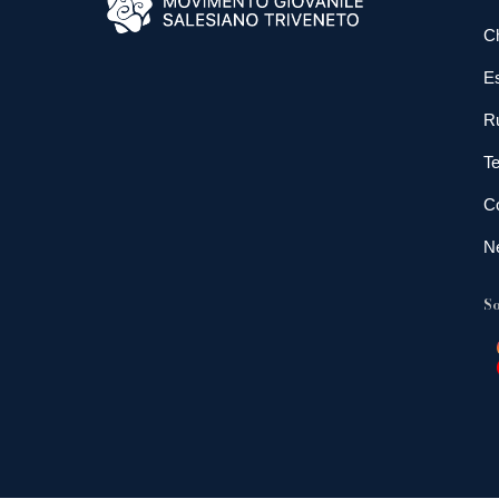
C
E
R
Te
Co
N
So