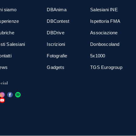
hi siamo
DBAnima
Salesiani INE
sperienze
DBContest
Ispettoria FMA
ubriche
DBDrive
Associazione
sti Salesiani
Iscrizioni
Donboscoland
ntatti
Fotografie
5x1000
ews
Gadgets
TGS Eurogroup
cial