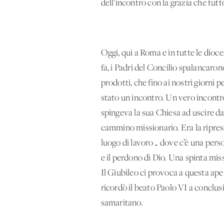
dell’incontro con la grazia che tut
Oggi, qui a Roma e in tutte le dio
fa, i Padri del Concilio spalancar
prodotti, che fino ai nostri giorni 
stato un incontro. Un vero incontro
spingeva la sua Chiesa ad uscire da
cammino missionario. Era la ripresa
luogo di lavoro… dove c’è una perso
e il perdono di Dio. Una spinta mis
Il Giubileo ci provoca a questa ape
ricordò il beato Paolo VI a conclus
samaritano.