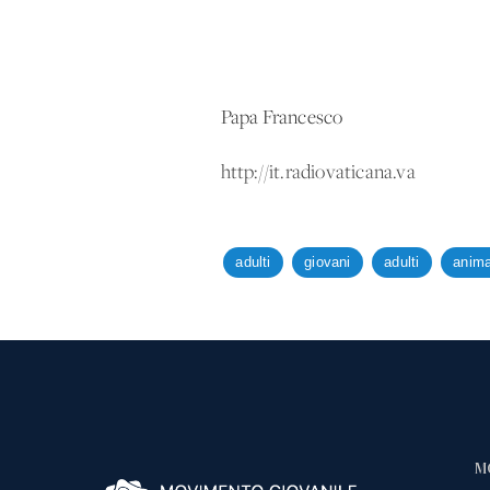
Papa Francesco
http://it.radiovaticana.va
adulti
giovani
adulti
anima
M