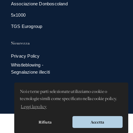
Associazione Donboscoland
5x1000
TGS Eurogroup
Sicurezza
Privacy Policy
Whistleblowing -
Segnalazione illeciti
Noi e terze parti selezionate utilizziamo cookie o
tecnologie simili come specificato nella cookie policy.
Leggi la policy
Rifiuta
Accetta
Versione app: 3.64.2 (18ea8745)