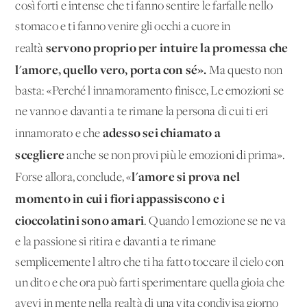
così forti e intense che ti fanno sentire le farfalle nello
stomaco e ti fanno venire gli occhi a cuore in
servono proprio per intuire la promessa che
realtà
l'amore, quello vero, porta con sé».
Ma questo non
basta: «Perché l'innamoramento finisce, Le emozioni se
ne vanno e davanti a te rimane la persona di cui ti eri
adesso sei chiamato a
innamorato e che
scegliere
anche se non provi più le emozioni di prima».
l'amore si prova nel
Forse allora, conclude, «
momento in cui i fiori appassiscono e i
cioccolatini sono amari
. Quando l'emozione se ne va
e la passione si ritira e davanti a te rimane
semplicemente l'altro che ti ha fatto toccare il cielo con
un dito e che ora può farti sperimentare quella gioia che
avevi in mente nella realtà di una vita condivisa giorno