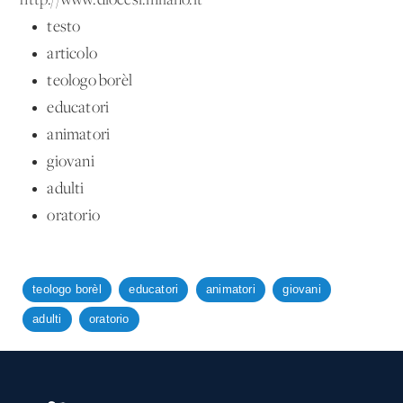
http://www.diocesi.milano.it
testo
articolo
teologo borèl
educatori
animatori
giovani
adulti
oratorio
teologo borèl
educatori
animatori
giovani
adulti
oratorio