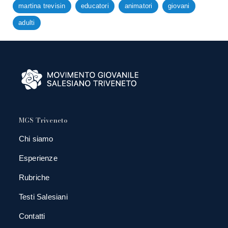
martina trevisin
educatori
animatori
giovani
adulti
MGS Triveneto
Chi siamo
Esperienze
Rubriche
Testi Salesiani
Contatti