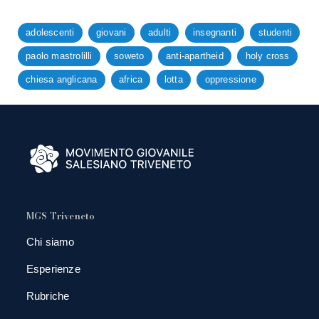
adolescenti
giovani
adulti
insegnanti
studenti
paolo mastrolilli
soweto
anti-apartheid
holy cross
chiesa anglicana
africa
lotta
oppressione
MGS Triveneto
Chi siamo
Esperienze
Rubriche