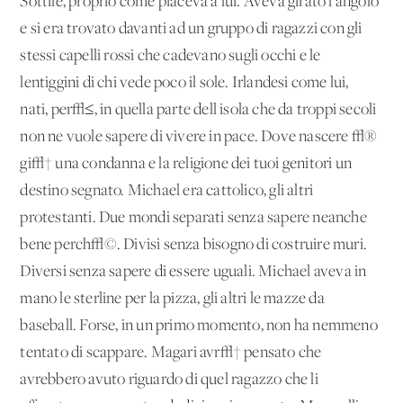
Sottile, proprio come piaceva a lui. Aveva girato l'angolo
e si era trovato davanti ad un gruppo di ragazzi con gli
stessi capelli rossi che cadevano sugli occhi e le
lentiggini di chi vede poco il sole. Irlandesi come lui,
nati, per√≤, in quella parte dell'isola che da troppi secoli
non ne vuole sapere di vivere in pace. Dove nascere √®
gi√† una condanna e la religione dei tuoi genitori un
destino segnato. Michael era cattolico, gli altri
protestanti. Due mondi separati senza sapere neanche
bene perch√©. Divisi senza bisogno di costruire muri.
Diversi senza sapere di essere uguali. Michael aveva in
mano le sterline per la pizza, gli altri le mazze da
baseball. Forse, in un primo momento, non ha nemmeno
tentato di scappare. Magari avr√† pensato che
avrebbero avuto riguardo di quel ragazzo che li