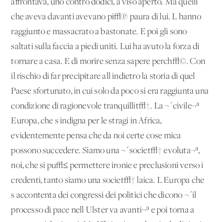
affrontava, uno contro dodici, a viso aperto. Ma quelli
che aveva davanti avevano pi√π paura di lui. L'hanno
raggiunto e massacrato a bastonate. E poi gli sono
saltati sulla faccia a piedi uniti. Lui ha avuto la forza di
tornare a casa. E di morire senza sapere perch√©. Con
il rischio di far precipitare all'indietro la storia di quel
Paese sfortunato, in cui solo da poco si era raggiunta una
condizione di ragionevole tranquillit√†. La ¬´civile¬ª
Europa, che s'indigna per le stragi in Africa,
evidentemente pensa che da noi certe cose mica
possono succedere. Siamo una ¬´societ√† evoluta¬ª,
noi, che si pu√≤ permettere ironie e preclusioni verso i
credenti, tanto siamo una societ√† laica. L'Europa che
s'accontenta dei congressi dei politici che dicono ¬´il
processo di pace nell'Ulster va avanti¬ª e poi torna a