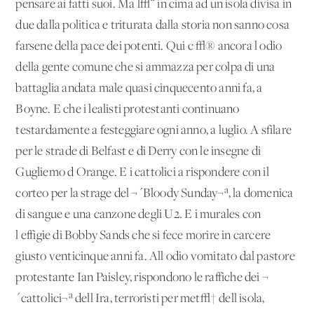
pensare ai fatti suoi. Ma l√¨ in cima ad un'isola divisa in
due dalla politica e triturata dalla storia non sanno cosa
farsene della pace dei potenti. Qui c'√® ancora l'odio
della gente comune che si ammazza per colpa di una
battaglia andata male quasi cinquecento anni fa, a
Boyne. E che i lealisti protestanti continuano
testardamente a festeggiare ogni anno, a luglio. A sfilare
per le strade di Belfast e di Derry con le insegne di
Gugliemo d'Orange. E i cattolici a rispondere con il
corteo per la strage del ¬´Bloody Sunday¬ª, la domenica
di sangue e una canzone degli U2. E i murales con
l'effigie di Bobby Sands che si fece morire in carcere
giusto venticinque anni fa. All'odio vomitato dal pastore
protestante Ian Paisley, rispondono le raffiche dei ¬
´cattolici¬ª dell'Ira, terroristi per met√† dell'isola,