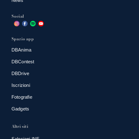
News
Social
Spazio app
DBAnima
DBContest
DBDrive
Iscrizioni
Fotografie
Gadgets
Altri siti
Salesiani INE