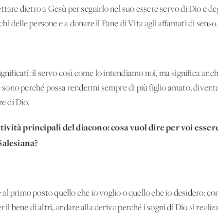
ttare dietro a Gesù per seguirlo nel suo essere servo di Dio e de
rchi delle persone e a donare il Pane di Vita agli affamati di senso.
gnificati: il servo così come lo intendiamo noi, ma significa anc
he sono perché possa rendermi sempre di più figlio amato, diven
re di Dio.
 attività principali del diacono: cosa vuol dire per voi esser
Salesiana?
l primo posto quello che io voglio o quello che io desidero: con
il bene di altri, andare alla deriva perché i sogni di Dio si reali