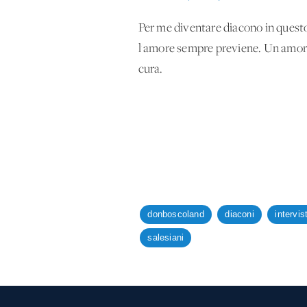
Per me diventare diacono in questo
l'amore sempre previene. Un amore
cura.
donboscoland
diaconi
intervis
salesiani