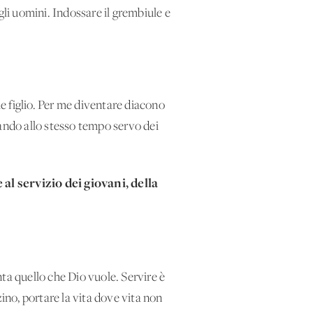
gli uomini. Indossare il grembiule e
he figlio. Per me diventare diacono
tando allo stesso tempo servo dei
e al servizio dei giovani, della
ta quello che Dio vuole. Servire è
zzino, portare la vita dove vita non