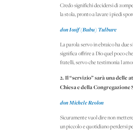
Credo significhi decidersi di zompe
la stola, pronto a lavare i piedi spo
don Iosif (Bubu) Tulbure
La parola servo in ebraico ha due si
significa offrire a Dio quel poco c
fratelli, servo che testimonia l'amo
2.⁠ ⁠⁠Il “servizio” sarà una delle
Chiesa e della Congregazione 
don Michele Reolon
Sicuramente vuol dire non mettere a
un piccolo e quotidiano perdersi per 