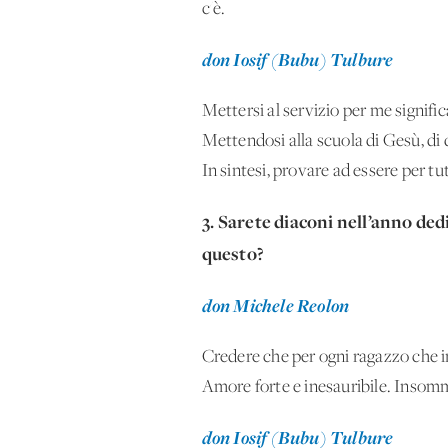
c'è.
don Iosif (Bubu) Tulbure
Mettersi al servizio per me signifi
Mettendosi alla scuola di Gesù, di q
In sintesi, provare ad essere per tu
3.⁠ ⁠⁠Sarete diaconi nell’anno d
questo?
don Michele Reolon
Credere che per ogni ragazzo che in
Amore forte e inesauribile. Insomm
don Iosif (Bubu) Tulbure