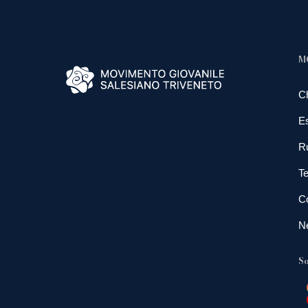
M
C
E
R
Te
Co
N
So