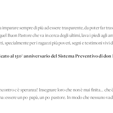
ca imparare sempre di più ad essere trasparente, da poter far tras
uel Buon Pastore che va in cerca degli ultimi, lava i piedi agli a
tti, specialmente per i ragazzi più poveri, segni e testimoni vivi 
edicato al 150° anniversario del Sistema Preventivo di don 
contro c'è speranza! Insegnare loro che non è mai finita... che è
a: essere un po' papà, un po' pastore. In modo che nessuno vad