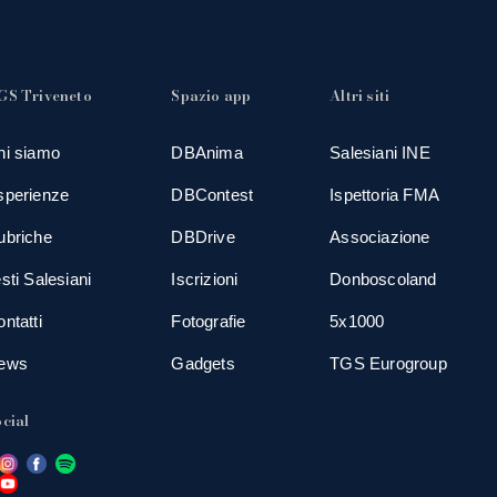
GS Triveneto
Spazio app
Altri siti
hi siamo
DBAnima
Salesiani INE
sperienze
DBContest
Ispettoria FMA
ubriche
DBDrive
Associazione
sti Salesiani
Iscrizioni
Donboscoland
ntatti
Fotografie
5x1000
ews
Gadgets
TGS Eurogroup
cial