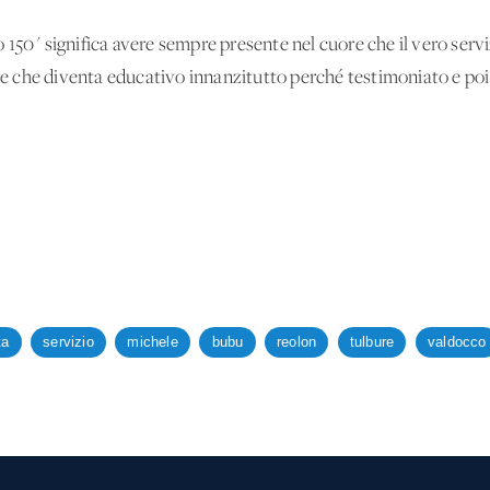
 150" significa avere sempre presente nel cuore che il vero serv
 che diventa educativo innanzitutto perché testimoniato e poi
ta
servizio
michele
bubu
reolon
tulbure
valdocco