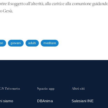
ire il soggetto all’alterità, alla carità e alla comunione guidando
to Gesù.
ori
giovani
adulti
meditare
GS Triveneto
Spazio app
Altri siti
hi siamo
DBAnima
Salesiani INE