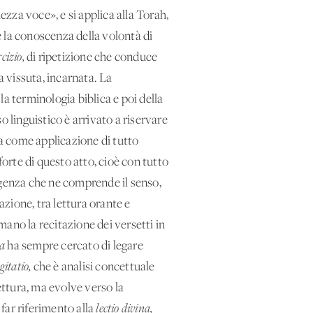
zza voce», e si applica alla Torah,
ne la conoscenza della volontà di
rcizio,
di ripetizione che conduce
 vissuta, incarnata. La
a terminologia biblica e poi della
uso linguistico è arrivato a riservare
sa come applicazione di tutto
forte di questo atto, cioè con tutto
ligenza che ne comprende il senso,
zione, tra lettura orante e
tmano la recitazione dei versetti in
na
ha sempre cercato di legare
gitatio,
che è analisi concettuale
tura, ma evolve verso la
far riferimento alla
lectio divina,