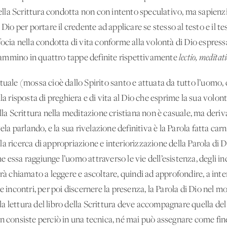
 della Scrittura condotta non con intento speculativo, ma sapienzi
 Dio per portare il credente ad applicare se stesso al testo e il t
focia nella condotta di vita conforme alla volontà di Dio espress
ammino in quattro tappe definite rispettivamente
lectio, meditat
tuale (mossa cioè dallo Spirito santo e attuata da tutto l’uomo, 
la risposta di preghiera e di vita al Dio che esprime la sua volon
ella Scrittura nella meditazione cristiana non è casuale, ma deri
ela parlando, e la sua rivelazione definitiva è la Parola fatta car
 ricerca di appropriazione e interiorizzazione della Parola di Di
 essa raggiunge l’uomo attraverso le vie dell’esistenza, degli inc
arà chiamato a leggere e ascoltare, quindi ad approfondire, a int
e incontri, per poi discernere la presenza, la Parola di Dio nel mo
 lettura del libro della Scrittura deve accompagnare quella del li
n consiste perciò in una tecnica, né mai può assegnare come fine