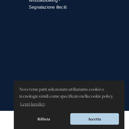
Whistleblowing -
Segnalazione illeciti
Noi e terze parti selezionate utilizziamo cookie o
tecnologie simili come specificato nella cookie policy.
Leggi la policy
Rifiuta
Accetta
Versione app: 3.64.2 (18ea8745)