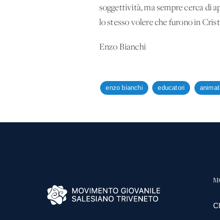
soggettività, ma sempre cerca di apr
lo stesso volere che furono in Cris
Enzo Bianchi
enzo bianchi
educatori
animat
M
C