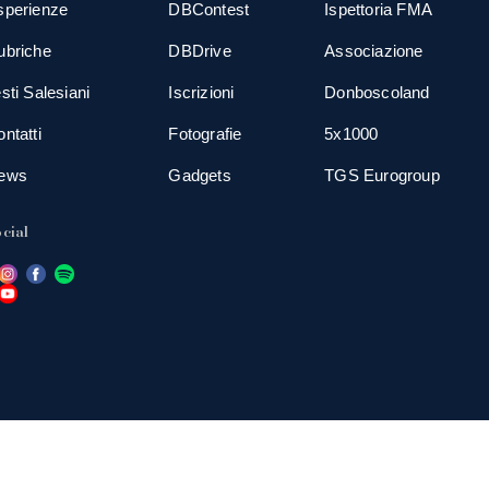
sperienze
DBContest
Ispettoria FMA
ubriche
DBDrive
Associazione
sti Salesiani
Iscrizioni
Donboscoland
ntatti
Fotografie
5x1000
ews
Gadgets
TGS Eurogroup
cial