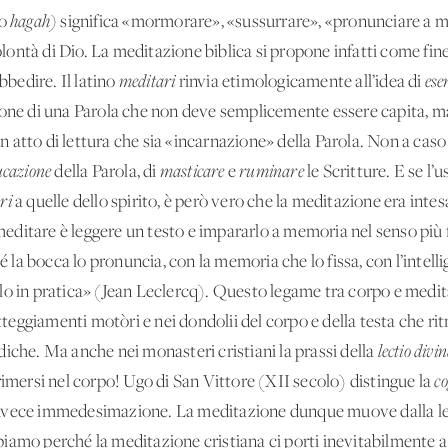
co
hagah)
significa «mormorare», «sussurrare», «pronunciare a me
volontà di Dio. La meditazione biblica si propone infatti come fi
bbedire. Il latino
meditari
rinvia etimologicamente all’idea di
ese
ione di una Parola che non deve semplicemente essere capita, ma
atto di lettura che sia «incarnazione» della Parola. Non a caso l
cazione
della Parola, di
masticare
e
ruminare
le Scritture. E se l’
ari
a quelle dello spirito, è però vero che la meditazione era inte
 meditare è leggere un testo e impararlo a memoria nel senso più 
hé la bocca lo pronuncia, con la memoria che lo fissa, con l’intel
lo in pratica» (Jean Leclercq). Questo legame tra corpo e medita
atteggiamenti motòri e nei dondolii del corpo e della testa che ri
iche. Ma anche nei monasteri cristiani la prassi della
lectio divi
rimersi nel corpo! Ugo di San Vittore (XII secolo) distingue la
co
nvece immedesimazione. La meditazione dunque muove dalla let
iamo perché la meditazione cristiana ci porti inevitabilmente a 