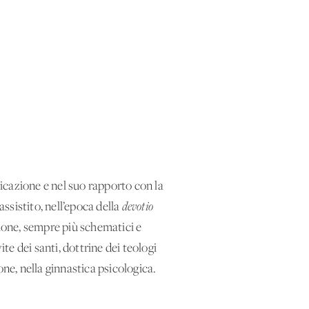
licazione e nel suo rapporto con la
 assistito, nell’epoca della
devotio
ione, sempre più schematici e
te dei santi, dottrine dei teologi
ione, nella ginnastica psicologica.