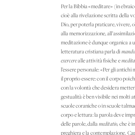
Per la Bibbia «meditare» (in ebrai
cioè alla rivelazione scritta della 
Dio, per poterla praticare, vivere, o
alla memorizzazione, all’assimilaz
meditazione è dunque organica a un 
letteratura cristiana parla di
mandu
exercere
alle attività fisiche e
medit
l’essere personale: «Per gli antichi
il proprio essere: con il corpo poic
con la volontà che desidera metter
gestualità è ben visibile nei molti 
scuole coraniche o in scuole talmud
corpo e lettura: la parola deve imp
delle parole, dalla
meditatio,
che è i
preghiera e la contemplazione. Cap